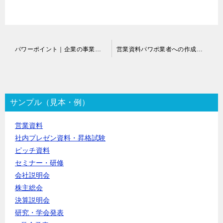
投
パワーポイント｜企業の事業部説明資料の作成
営業資料パワポ業者への作成依頼
稿
ナ
ビ
ゲ
ー
サンプル（見本・例）
シ
ョ
営業資料
ン
社内プレゼン資料・昇格試験
ピッチ資料
セミナー・研修
会社説明会
株主総会
決算説明会
研究・学会発表