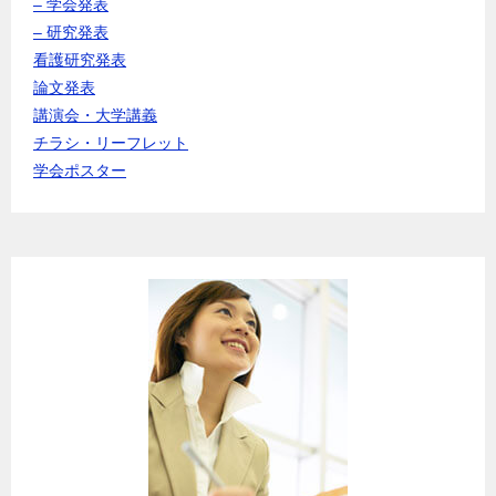
– 学会発表
– 研究発表
看護研究発表
論文発表
講演会・大学講義
チラシ・リーフレット
学会ポスター