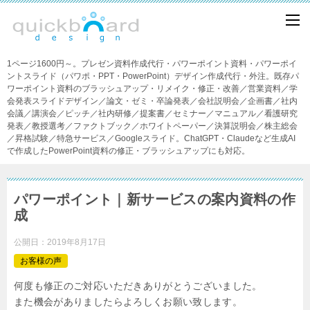
1ページ1600円～。プレゼン資料作成代行・パワーポイント資料・パワーポイ
ントスライド（パワポ・PPT・PowerPoint）デザイン作成代行・外注。既存パ
ワーポイント資料のブラッシュアップ・リメイク・修正・改善／営業資料／学
会発表スライドデザイン／論文・ゼミ・卒論発表／会社説明会／企画書／社内
会議／講演会／ピッチ／社内研修／提案書／セミナー／マニュアル／看護研究
発表／教授選考／ファクトブック／ホワイトペーパー／決算説明会／株主総会
／昇格試験／特急サービス／Googleスライド。ChatGPT・Claudeなど生成AI
で作成したPowerPoint資料の修正・ブラッシュアップにも対応。
パワーポイント｜新サービスの案内資料の作
成
公開日：
2019年8月17日
お客様の声
何度も修正のご対応いただきありがとうございました。
また機会がありましたらよろしくお願い致します。