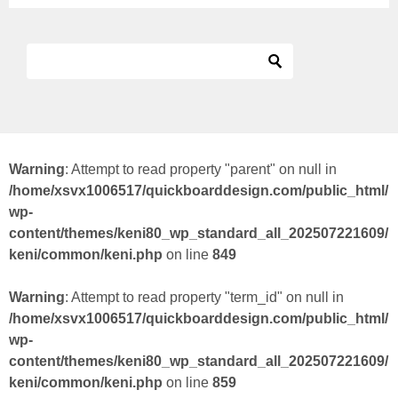
Warning
: Attempt to read property "parent" on null in
/home/xsvx1006517/quickboarddesign.com/public_html/
wp-
content/themes/keni80_wp_standard_all_202507221609/
keni/common/keni.php
on line
849
Warning
: Attempt to read property "term_id" on null in
/home/xsvx1006517/quickboarddesign.com/public_html/
wp-
content/themes/keni80_wp_standard_all_202507221609/
keni/common/keni.php
on line
859