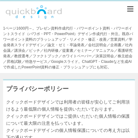
1ページ1600円～。プレゼン資料作成代行・パワーポイント資料・パワーポイ
ントスライド（パワポ・PPT・PowerPoint）デザイン作成代行・外注。既存パ
ワーポイント資料のブラッシュアップ・リメイク・修正・改善／営業資料／学
会発表スライドデザイン／論文・ゼミ・卒論発表／会社説明会／企画書／社内
会議／講演会／ピッチ／社内研修／提案書／セミナー／マニュアル／看護研究
発表／教授選考／ファクトブック／ホワイトペーパー／決算説明会／株主総会
／昇格試験／特急サービス／Googleスライド。ChatGPT・Claudeなど生成AI
で作成したPowerPoint資料の修正・ブラッシュアップにも対応。
プライバシーポリシー
クイックボードデザインでは利用者の皆様が安心してご利用頂
けるよう最低限の個人情報を提供いただいております。
クイックボードデザインではご提供いただいた個人情報の保護
について最大限の注意を払っています。
クイックボードデザインの個人情報保護についての考え方は以
下の通りです。