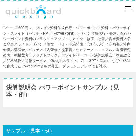
1ページ1600円～。プレゼン資料作成代行・パワーポイント資料・パワーポイ
ントスライド（パワポ・PPT・PowerPoint）デザイン作成代行・外注。既存パ
ワーポイント資料のブラッシュアップ・リメイク・修正・改善／営業資料／学
会発表スライドデザイン／論文・ゼミ・卒論発表／会社説明会／企画書／社内
会議／講演会／ピッチ／社内研修／提案書／セミナー／マニュアル／看護研究
発表／教授選考／ファクトブック／ホワイトペーパー／決算説明会／株主総会
／昇格試験／特急サービス／Googleスライド。ChatGPT・Claudeなど生成AI
で作成したPowerPoint資料の修正・ブラッシュアップにも対応。
決算説明会 パワーポイントサンプル（見
本・例）
サンプル（見本・例）