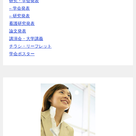
研究・学会発表
– 学会発表
– 研究発表
看護研究発表
論文発表
講演会・大学講義
チラシ・リーフレット
学会ポスター