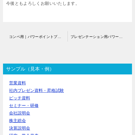
今後ともよろしくお願いいたします。
投
コンペ用｜パワーポイントプレゼンデザイン 依頼
プレゼンテーション用パワーポイントスライド作成依頼
稿
ナ
ビ
ゲ
ー
サンプル（見本・例）
シ
ョ
営業資料
ン
社内プレゼン資料・昇格試験
ピッチ資料
セミナー・研修
会社説明会
株主総会
決算説明会