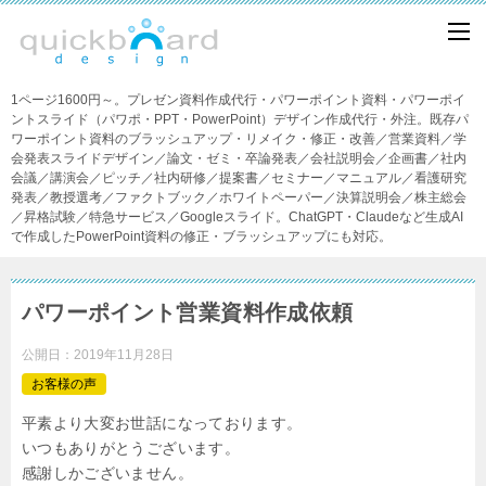
1ページ1600円～。プレゼン資料作成代行・パワーポイント資料・パワーポイ
ントスライド（パワポ・PPT・PowerPoint）デザイン作成代行・外注。既存パ
ワーポイント資料のブラッシュアップ・リメイク・修正・改善／営業資料／学
会発表スライドデザイン／論文・ゼミ・卒論発表／会社説明会／企画書／社内
会議／講演会／ピッチ／社内研修／提案書／セミナー／マニュアル／看護研究
発表／教授選考／ファクトブック／ホワイトペーパー／決算説明会／株主総会
／昇格試験／特急サービス／Googleスライド。ChatGPT・Claudeなど生成AI
で作成したPowerPoint資料の修正・ブラッシュアップにも対応。
パワーポイント営業資料作成依頼
公開日：
2019年11月28日
お客様の声
平素より大変お世話になっております。
いつもありがとうございます。
感謝しかございません。