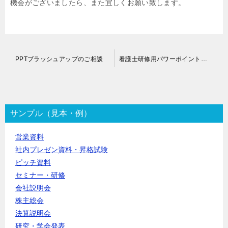
機会がございましたら、また宜しくお願い致します。
投
PPTブラッシュアップのご相談
看護士研修用パワーポイント作成代行依頼
稿
ナ
ビ
ゲ
ー
サンプル（見本・例）
シ
ョ
営業資料
ン
社内プレゼン資料・昇格試験
ピッチ資料
セミナー・研修
会社説明会
株主総会
決算説明会
研究・学会発表