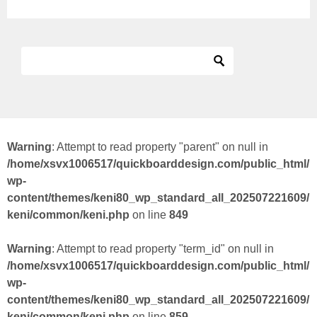
Warning
: Attempt to read property "parent" on null in
/home/xsvx1006517/quickboarddesign.com/public_html/
wp-
content/themes/keni80_wp_standard_all_202507221609/
keni/common/keni.php
on line
849
Warning
: Attempt to read property "term_id" on null in
/home/xsvx1006517/quickboarddesign.com/public_html/
wp-
content/themes/keni80_wp_standard_all_202507221609/
keni/common/keni.php
on line
859