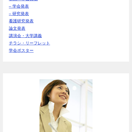
– 学会発表
– 研究発表
看護研究発表
論文発表
講演会・大学講義
チラシ・リーフレット
学会ポスター