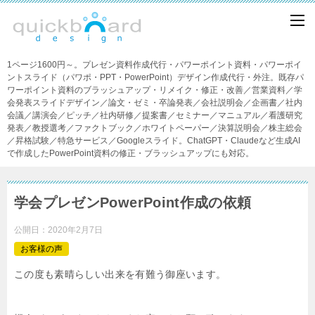
1ページ1600円～。プレゼン資料作成代行・パワーポイント資料・パワーポイ
ントスライド（パワポ・PPT・PowerPoint）デザイン作成代行・外注。既存パ
ワーポイント資料のブラッシュアップ・リメイク・修正・改善／営業資料／学
会発表スライドデザイン／論文・ゼミ・卒論発表／会社説明会／企画書／社内
会議／講演会／ピッチ／社内研修／提案書／セミナー／マニュアル／看護研究
発表／教授選考／ファクトブック／ホワイトペーパー／決算説明会／株主総会
／昇格試験／特急サービス／Googleスライド。ChatGPT・Claudeなど生成AI
で作成したPowerPoint資料の修正・ブラッシュアップにも対応。
学会プレゼンPowerPoint作成の依頼
公開日：
2020年2月7日
お客様の声
この度も素晴らしい出来を有難う御座います。