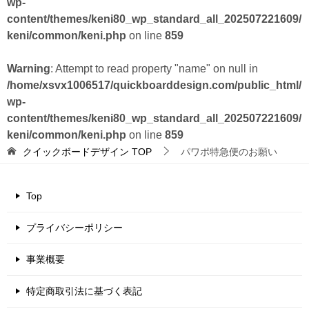
wp-
content/themes/keni80_wp_standard_all_202507221609/
keni/common/keni.php
on line
859
Warning
: Attempt to read property "name" on null in
/home/xsvx1006517/quickboarddesign.com/public_html/
wp-
content/themes/keni80_wp_standard_all_202507221609/
keni/common/keni.php
on line
859
クイックボードデザイン
TOP
パワポ特急便のお願い
Top
プライバシーポリシー
事業概要
特定商取引法に基づく表記