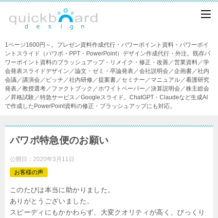
1ページ1600円～。プレゼン資料作成代行・パワーポイント資料・パワーポイ
ントスライド（パワポ・PPT・PowerPoint）デザイン作成代行・外注。既存パ
ワーポイント資料のブラッシュアップ・リメイク・修正・改善／営業資料／学
会発表スライドデザイン／論文・ゼミ・卒論発表／会社説明会／企画書／社内
会議／講演会／ピッチ／社内研修／提案書／セミナー／マニュアル／看護研究
発表／教授選考／ファクトブック／ホワイトペーパー／決算説明会／株主総会
／昇格試験／特急サービス／Googleスライド。ChatGPT・Claudeなど生成AI
で作成したPowerPoint資料の修正・ブラッシュアップにも対応。
パワポ特急便のお願い
公開日：
2020年3月11日
お客様の声
このたびは本当に助かりました。
ありがとうございました。
スピーディにもかかわらず、大変クオリティが高く、びっくり