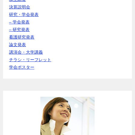
決算説明会
研究・学会発表
– 学会発表
– 研究発表
看護研究発表
論文発表
講演会・大学講義
チラシ・リーフレット
学会ポスター