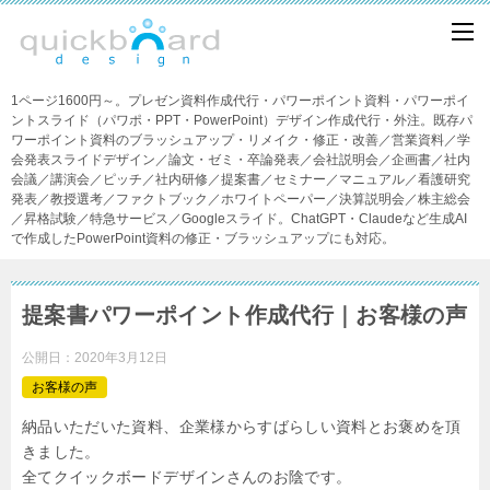
1ページ1600円～。プレゼン資料作成代行・パワーポイント資料・パワーポイ
ントスライド（パワポ・PPT・PowerPoint）デザイン作成代行・外注。既存パ
ワーポイント資料のブラッシュアップ・リメイク・修正・改善／営業資料／学
会発表スライドデザイン／論文・ゼミ・卒論発表／会社説明会／企画書／社内
会議／講演会／ピッチ／社内研修／提案書／セミナー／マニュアル／看護研究
発表／教授選考／ファクトブック／ホワイトペーパー／決算説明会／株主総会
／昇格試験／特急サービス／Googleスライド。ChatGPT・Claudeなど生成AI
で作成したPowerPoint資料の修正・ブラッシュアップにも対応。
提案書パワーポイント作成代行｜お客様の声
公開日：
2020年3月12日
お客様の声
納品いただいた資料、企業様からすばらしい資料とお褒めを頂
きました。
全てクイックボードデザインさんのお陰です。