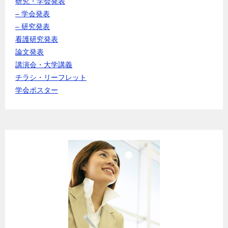
研究・学会発表
– 学会発表
– 研究発表
看護研究発表
論文発表
講演会・大学講義
チラシ・リーフレット
学会ポスター