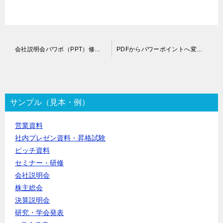
投
会社説明会パワポ（PPT）修正依頼
PDFからパワーポイントへ変換作業代行
稿
ナ
ビ
ゲ
ー
サンプル（見本・例）
シ
ョ
営業資料
ン
社内プレゼン資料・昇格試験
ピッチ資料
セミナー・研修
会社説明会
株主総会
決算説明会
研究・学会発表