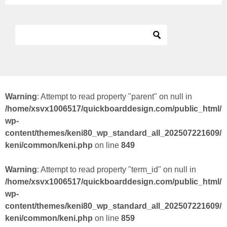
Warning
: Attempt to read property "parent" on null in
/home/xsvx1006517/quickboarddesign.com/public_html/
wp-
content/themes/keni80_wp_standard_all_202507221609/
keni/common/keni.php
on line
849
Warning
: Attempt to read property "term_id" on null in
/home/xsvx1006517/quickboarddesign.com/public_html/
wp-
content/themes/keni80_wp_standard_all_202507221609/
keni/common/keni.php
on line
859