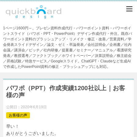
1ページ1600円～。プレゼン資料作成代行・パワーポイント資料・パワーポイ
ントスライド（パワポ・PPT・PowerPoint）デザイン作成代行・外注。既存パ
ワーポイント資料のブラッシュアップ・リメイク・修正・改善／営業資料／学
会発表スライドデザイン／論文・ゼミ・卒論発表／会社説明会／企画書／社内
会議／講演会／ピッチ／社内研修／提案書／セミナー／マニュアル／看護研究
発表／教授選考／ファクトブック／ホワイトペーパー／決算説明会／株主総会
／昇格試験／特急サービス／Googleスライド。ChatGPT・Claudeなど生成AI
で作成したPowerPoint資料の修正・ブラッシュアップにも対応。
パワポ（PPT）作成実績1200社以上｜お客
様の声
公開日：
2020年6月19日
お客様の声
早い！
ありがとうございました。