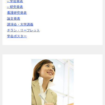
– 学会発表
– 研究発表
看護研究発表
論文発表
講演会・大学講義
チラシ・リーフレット
学会ポスター