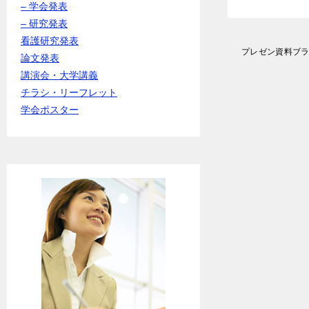
– 学会発表
– 研究発表
看護研究発表
投
プレゼン資料ブ
論文発表
稿
講演会・大学講義
ナ
ビ
チラシ・リーフレット
ゲ
学会ポスター
ー
シ
ョ
ン