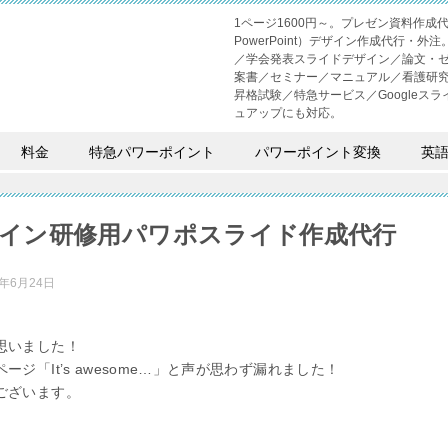
1ページ1600円～。プレゼン資料作
PowerPoint）デザイン作成代行
／学会発表スライドデザイン／論文・
案書／セミナー／マニュアル／看護研
昇格試験／特急サービス／Googleスライド
ュアップにも対応。
料金
特急パワーポイント
パワーポイント変換
英
イン研修用パワポスライド作成代行
0年6月24日
思いました！
ージ「It’s awesome…」と声が思わず漏れました！
ございます。