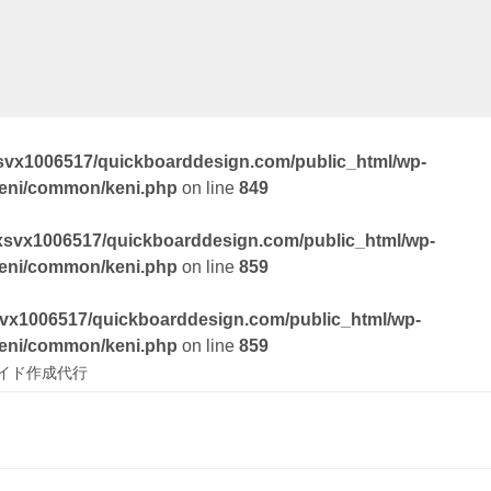
svx1006517/quickboarddesign.com/public_html/wp-
keni/common/keni.php
on line
849
xsvx1006517/quickboarddesign.com/public_html/wp-
keni/common/keni.php
on line
859
vx1006517/quickboarddesign.com/public_html/wp-
keni/common/keni.php
on line
859
イド作成代行