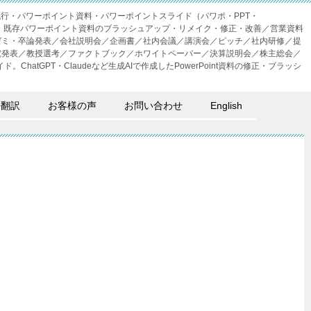
成代行・パワーポイント資料・パワーポイントスライド（パワポ・PPT・
・外注。既存パワーポイント資料のブラッシュアップ・リメイク・修正・改善／営業資料
ゼミ・卒論発表／会社説明会／企画書／社内会議／講演会／ピッチ／社内研修／提
究発表／教授選考／ファクトブック／ホワイトペーパー／決算説明会／株主総会／
。ChatGPT・Claudeなど生成AIで作成したPowerPoint資料の修正・ブラッシ
語翻訳
お客様の声
お問い合わせ
English