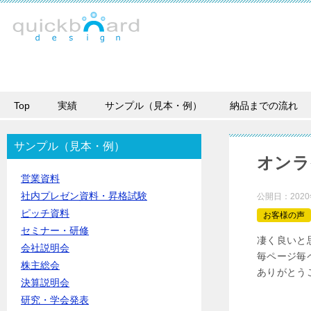
Top
実績
サンプル（見本・例）
納品までの流れ
サンプル（見本・例）
オンラ
営業資料
社内プレゼン資料・昇格試験
公開日：
202
ピッチ資料
お客様の声
セミナー・研修
凄く良いと
会社説明会
毎ページ毎ペ
株主総会
ありがとう
決算説明会
研究・学会発表