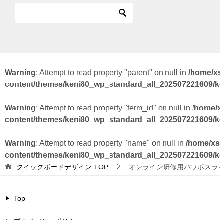
Warning
: Attempt to read property "parent" on null in
/home/x
content/themes/keni80_wp_standard_all_202507221609/
Warning
: Attempt to read property "term_id" on null in
/home/
content/themes/keni80_wp_standard_all_202507221609/
Warning
: Attempt to read property "name" on null in
/home/xs
content/themes/keni80_wp_standard_all_202507221609/
クイックボードデザイン
TOP
オンライン研修用パワポスラ
Top