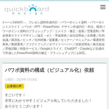
1ページ1600円～。プレゼン資料作成代行・パワーポイント資料・パワーポイ
ントスライド（パワポ・PPT・PowerPoint）デザイン作成代行・外注。既存パ
ワーポイント資料のブラッシュアップ・リメイク・修正・改善／営業資料／学
会発表スライドデザイン／論文・ゼミ・卒論発表／会社説明会／企画書／社内
会議／講演会／ピッチ／社内研修／提案書／セミナー／マニュアル／看護研究
発表／教授選考／ファクトブック／ホワイトペーパー／決算説明会／株主総会
／昇格試験／特急サービス／Googleスライド。ChatGPT・Claudeなど生成AI
で作成したPowerPoint資料の修正・ブラッシュアップにも対応。
パワポ資料の構成（ビジュアル化）依頼
公開日：
2020年7月19日
お客様の声
すごいです！
非常にわかりやすくビジュアル化していただきました！
ありがとうございます！