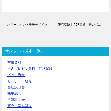
投
パワーポイント冊子デザイン作成代行
研究課題｜PDF図解・表のパワポ変換（再作成）依頼
稿
ナ
ビ
ゲ
ー
サンプル（見本・例）
シ
ョ
営業資料
ン
社内プレゼン資料・昇格試験
ピッチ資料
セミナー・研修
会社説明会
株主総会
決算説明会
研究・学会発表