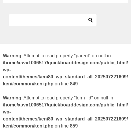
Warning
: Attempt to read property "parent" on null in
/home/xsvx1006517/quickboarddesign.com/public_html/
wp-
content/themes/keni80_wp_standard_all_202507221609/
keni/common/keni.php
on line
849
Warning
: Attempt to read property "term_id" on null in
/home/xsvx1006517/quickboarddesign.com/public_html/
wp-
content/themes/keni80_wp_standard_all_202507221609/
keni/common/keni.php
on line
859