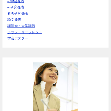
– 学会発表
– 研究発表
看護研究発表
論文発表
講演会・大学講義
チラシ・リーフレット
学会ポスター