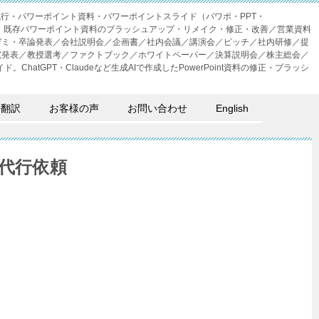
成代行・パワーポイント資料・パワーポイントスライド（パワポ・PPT・
・外注。既存パワーポイント資料のブラッシュアップ・リメイク・修正・改善／営業資料
ゼミ・卒論発表／会社説明会／企画書／社内会議／講演会／ピッチ／社内研修／提
究発表／教授選考／ファクトブック／ホワイトペーパー／決算説明会／株主総会／
。ChatGPT・Claudeなど生成AIで作成したPowerPoint資料の修正・ブラッシ
語翻訳
お客様の声
お問い合わせ
English
代行依頼