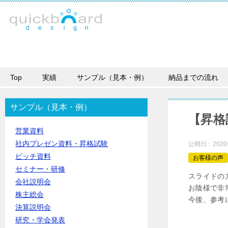
Top
実績
サンプル（見本・例）
納品までの流れ
サンプル（見本・例）
【昇格
営業資料
社内プレゼン資料・昇格試験
公開日：
202
ピッチ資料
お客様の声
セミナー・研修
スライドの
会社説明会
お陰様で非
株主総会
今後、参考
決算説明会
研究・学会発表