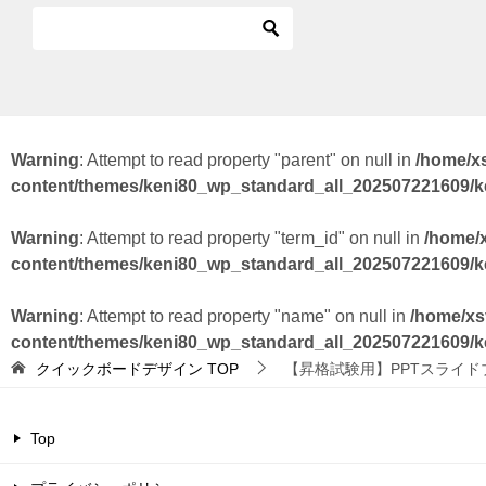
Warning
: Attempt to read property "parent" on null in
/home/x
content/themes/keni80_wp_standard_all_202507221609/
Warning
: Attempt to read property "term_id" on null in
/home/
content/themes/keni80_wp_standard_all_202507221609/
Warning
: Attempt to read property "name" on null in
/home/xs
content/themes/keni80_wp_standard_all_202507221609/
クイックボードデザイン
TOP
【昇格試験用】PPTスライ
Top