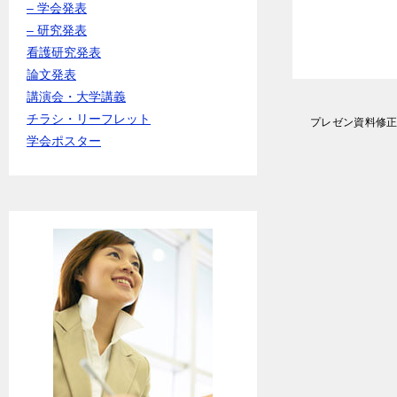
– 学会発表
– 研究発表
看護研究発表
論文発表
講演会・大学講義
投
チラシ・リーフレット
プレゼン資料修
稿
学会ポスター
ナ
ビ
ゲ
ー
シ
ョ
ン