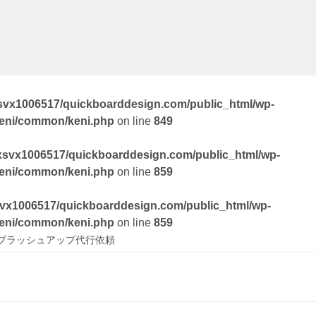
svx1006517/quickboarddesign.com/public_html/wp-
keni/common/keni.php
on line
849
xsvx1006517/quickboarddesign.com/public_html/wp-
keni/common/keni.php
on line
859
vx1006517/quickboarddesign.com/public_html/wp-
keni/common/keni.php
on line
859
ドブラッシュアップ代行依頼