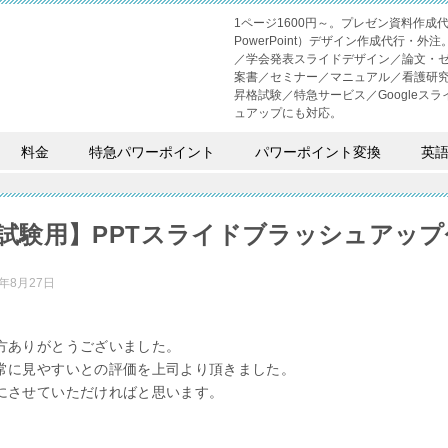
1ページ1600円～。プレゼン資料作
PowerPoint）デザイン作成代行
／学会発表スライドデザイン／論文・
案書／セミナー／マニュアル／看護研
昇格試験／特急サービス／Googleスライド
ュアップにも対応。
料金
特急パワーポイント
パワーポイント変換
英
試験用】PPTスライドブラッシュアップ
0年8月27日
方ありがとうございました。
常に見やすいとの評価を上司より頂きました。
にさせていただければと思います。