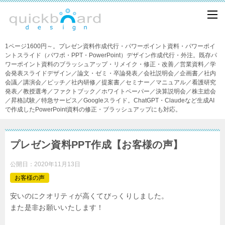
1ページ1600円～。プレゼン資料作成代行・パワーポイント資料・パワーポイ
ントスライド（パワポ・PPT・PowerPoint）デザイン作成代行・外注。既存パ
ワーポイント資料のブラッシュアップ・リメイク・修正・改善／営業資料／学
会発表スライドデザイン／論文・ゼミ・卒論発表／会社説明会／企画書／社内
会議／講演会／ピッチ／社内研修／提案書／セミナー／マニュアル／看護研究
発表／教授選考／ファクトブック／ホワイトペーパー／決算説明会／株主総会
／昇格試験／特急サービス／Googleスライド。ChatGPT・Claudeなど生成AI
で作成したPowerPoint資料の修正・ブラッシュアップにも対応。
プレゼン資料PPT作成【お客様の声】
公開日：
2020年11月13日
お客様の声
安いのにクオリティが高くてびっくりしました。
また是非お願いいたします！