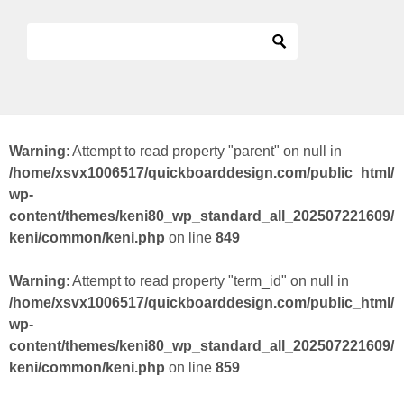
Warning
: Attempt to read property "parent" on null in
/home/xsvx1006517/quickboarddesign.com/public_html/
wp-
content/themes/keni80_wp_standard_all_202507221609/
keni/common/keni.php
on line
849
Warning
: Attempt to read property "term_id" on null in
/home/xsvx1006517/quickboarddesign.com/public_html/
wp-
content/themes/keni80_wp_standard_all_202507221609/
keni/common/keni.php
on line
859