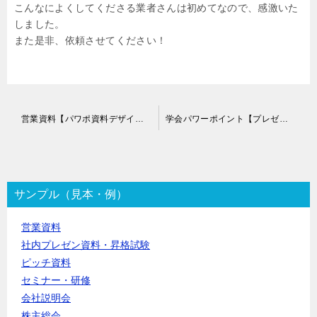
こんなによくしてくださる業者さんは初めてなので、感激いた
しました。
また是非、依頼させてください！
投
営業資料【パワポ資料デザイン作成代行】
学会パワーポイント【プレゼンスライド作成代行】
稿
ナ
ビ
ゲ
ー
サンプル（見本・例）
シ
ョ
営業資料
ン
社内プレゼン資料・昇格試験
ピッチ資料
セミナー・研修
会社説明会
株主総会