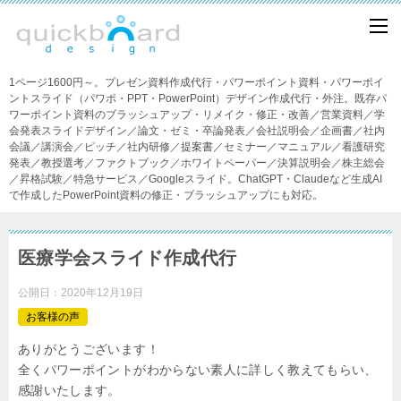
1ページ1600円～。プレゼン資料作成代行・パワーポイント資料・パワーポイ
ントスライド（パワポ・PPT・PowerPoint）デザイン作成代行・外注。既存パ
ワーポイント資料のブラッシュアップ・リメイク・修正・改善／営業資料／学
会発表スライドデザイン／論文・ゼミ・卒論発表／会社説明会／企画書／社内
会議／講演会／ピッチ／社内研修／提案書／セミナー／マニュアル／看護研究
発表／教授選考／ファクトブック／ホワイトペーパー／決算説明会／株主総会
／昇格試験／特急サービス／Googleスライド。ChatGPT・Claudeなど生成AI
で作成したPowerPoint資料の修正・ブラッシュアップにも対応。
医療学会スライド作成代行
公開日：
2020年12月19日
お客様の声
ありがとうございます！
全くパワーポイントがわからない素人に詳しく教えてもらい、
感謝いたします。