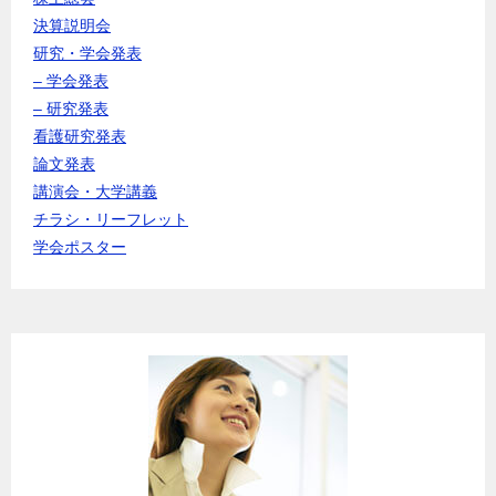
決算説明会
研究・学会発表
– 学会発表
– 研究発表
看護研究発表
論文発表
講演会・大学講義
チラシ・リーフレット
学会ポスター