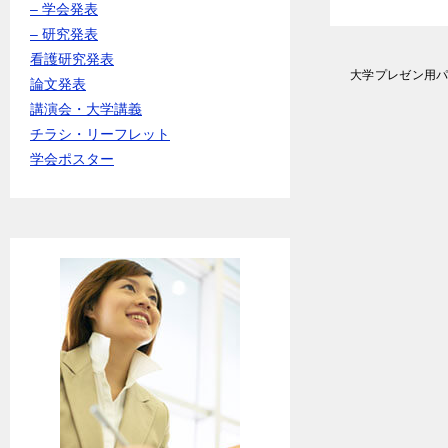
– 学会発表
– 研究発表
看護研究発表
投
大学プレゼン用
論文発表
稿
講演会・大学講義
ナ
ビ
チラシ・リーフレット
ゲ
学会ポスター
ー
シ
ョ
ン