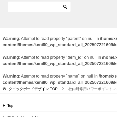
Warning
: Attempt to read property "parent" on null in
/home/x
content/themes/keni80_wp_standard_all_202507221609/
Warning
: Attempt to read property "term_id" on null in
/home/
content/themes/keni80_wp_standard_all_202507221609/
Warning
: Attempt to read property "name" on null in
/home/xs
content/themes/keni80_wp_standard_all_202507221609/
クイックボードデザイン
TOP
社内研修用パワーポイントマ
Top