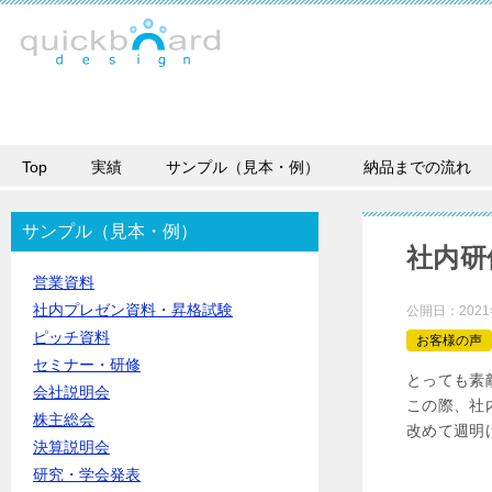
Top
実績
サンプル（見本・例）
納品までの流れ
サンプル（見本・例）
社内研
営業資料
社内プレゼン資料・昇格試験
公開日：
202
ピッチ資料
お客様の声
セミナー・研修
とっても素
会社説明会
この際、社
株主総会
改めて週明
決算説明会
研究・学会発表