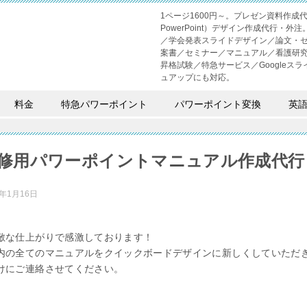
1ページ1600円～。プレゼン資料作
PowerPoint）デザイン作成代行
／学会発表スライドデザイン／論文・
案書／セミナー／マニュアル／看護研
昇格試験／特急サービス／Googleスライド
ュアップにも対応。
料金
特急パワーポイント
パワーポイント変換
英
修用パワーポイントマニュアル作成代行
1年1月16日
敵な仕上がりで感激しております！
内の全てのマニュアルをクイックボードデザインに新しくしていただ
けにご連絡させてください。