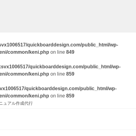
svx1006517/quickboarddesign.com/public_html/wp-
keni/common/keni.php
on line
849
xsvx1006517/quickboarddesign.com/public_html/wp-
keni/common/keni.php
on line
859
vx1006517/quickboarddesign.com/public_html/wp-
keni/common/keni.php
on line
859
ニュアル作成代行