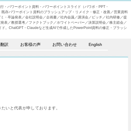
成代行・パワーポイント資料・パワーポイントスライド（パワポ・PPT・
・外注。既存パワーポイント資料のブラッシュアップ・リメイク・修正・改善／営業資料
ゼミ・卒論発表／会社説明会／企画書／社内会議／講演会／ピッチ／社内研修／提
究発表／教授選考／ファクトブック／ホワイトペーパー／決算説明会／株主総会／
。ChatGPT・Claudeなど生成AIで作成したPowerPoint資料の修正・ブラッシ
語翻訳
お客様の声
お問い合わせ
English
きたいと代表が申しております。