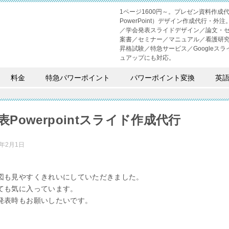
1ページ1600円～。プレゼン資料作
PowerPoint）デザイン作成代行
／学会発表スライドデザイン／論文・
案書／セミナー／マニュアル／看護研
昇格試験／特急サービス／Googleスライド
ュアップにも対応。
料金
特急パワーポイント
パワーポイント変換
英
表Powerpointスライド作成代行
1年2月1日
図も見やすくきれいにしていただきました。
ても気に入っています。
発表時もお願いしたいです。