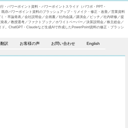
成代行・パワーポイント資料・パワーポイントスライド（パワポ・PPT・
・外注。既存パワーポイント資料のブラッシュアップ・リメイク・修正・改善／営業資料
ゼミ・卒論発表／会社説明会／企画書／社内会議／講演会／ピッチ／社内研修／提
究発表／教授選考／ファクトブック／ホワイトペーパー／決算説明会／株主総会／
。ChatGPT・Claudeなど生成AIで作成したPowerPoint資料の修正・ブラッシ
語翻訳
お客様の声
お問い合わせ
English