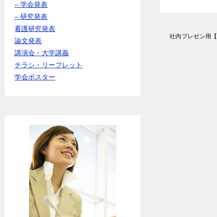
– 学会発表
– 研究発表
看護研究発表
投
社内プレゼン用
論文発表
稿
講演会・大学講義
ナ
ビ
チラシ・リーフレット
ゲ
学会ポスター
ー
シ
ョ
ン