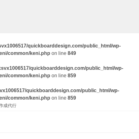
svx1006517/quickboarddesign.com/public_html/wp-
keni/common/keni.php
on line
849
xsvx1006517/quickboarddesign.com/public_html/wp-
keni/common/keni.php
on line
859
vx1006517/quickboarddesign.com/public_html/wp-
keni/common/keni.php
on line
859
ド作成代行