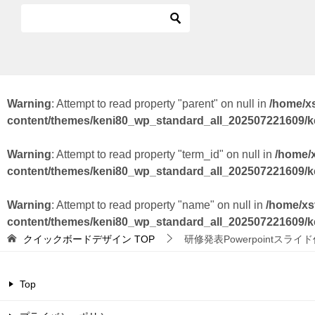
Warning
: Attempt to read property "parent" on null in
/home/x
content/themes/keni80_wp_standard_all_202507221609/
Warning
: Attempt to read property "term_id" on null in
/home/
content/themes/keni80_wp_standard_all_202507221609/
Warning
: Attempt to read property "name" on null in
/home/xs
content/themes/keni80_wp_standard_all_202507221609/
クイックボードデザイン
TOP
研修発表Powerpointスライ
Top