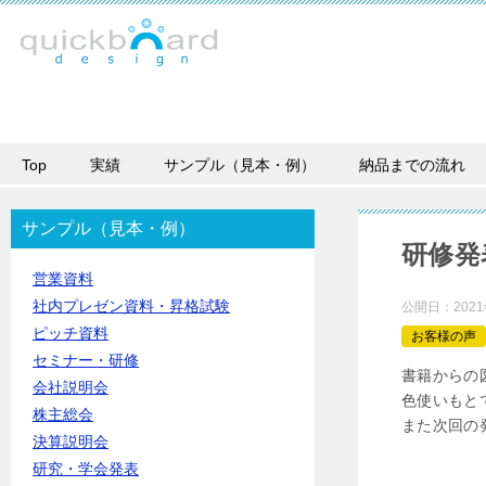
Top
実績
サンプル（見本・例）
納品までの流れ
サンプル（見本・例）
研修発
営業資料
社内プレゼン資料・昇格試験
公開日：
202
ピッチ資料
お客様の声
セミナー・研修
書籍からの
会社説明会
色使いもと
株主総会
また次回の
決算説明会
研究・学会発表