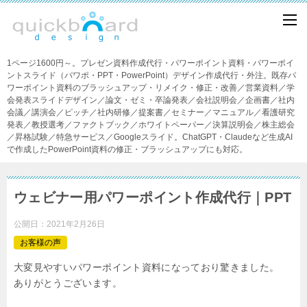
1ページ1600円～。プレゼン資料作成代行・パワーポイント資料・パワーポイ
ントスライド（パワポ・PPT・PowerPoint）デザイン作成代行・外注。既存パ
ワーポイント資料のブラッシュアップ・リメイク・修正・改善／営業資料／学
会発表スライドデザイン／論文・ゼミ・卒論発表／会社説明会／企画書／社内
会議／講演会／ピッチ／社内研修／提案書／セミナー／マニュアル／看護研究
発表／教授選考／ファクトブック／ホワイトペーパー／決算説明会／株主総会
／昇格試験／特急サービス／Googleスライド。ChatGPT・Claudeなど生成AI
で作成したPowerPoint資料の修正・ブラッシュアップにも対応。
ウェビナー用パワーポイント作成代行｜PPT
公開日：
2021年2月26日
お客様の声
大変見やすいパワーポイント資料になっており驚きました。
ありがとうございます。