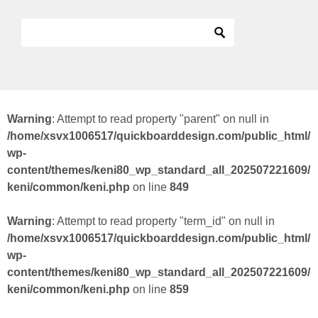
Warning
: Attempt to read property "parent" on null in
/home/xsvx1006517/quickboarddesign.com/public_html/
wp-
content/themes/keni80_wp_standard_all_202507221609/
keni/common/keni.php
on line
849
Warning
: Attempt to read property "term_id" on null in
/home/xsvx1006517/quickboarddesign.com/public_html/
wp-
content/themes/keni80_wp_standard_all_202507221609/
keni/common/keni.php
on line
859