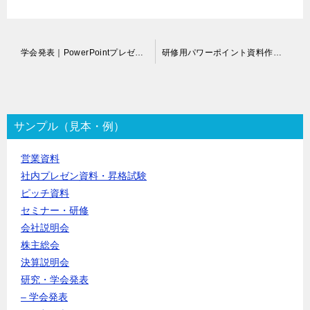
投
学会発表｜PowerPointプレゼンスライド作成代行
研修用パワーポイント資料作成代行
稿
ナ
ビ
ゲ
ー
サンプル（見本・例）
シ
ョ
営業資料
ン
社内プレゼン資料・昇格試験
ピッチ資料
セミナー・研修
会社説明会
株主総会
決算説明会
研究・学会発表
– 学会発表