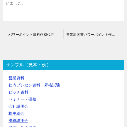
いました。
投
パワーポイント資料作成代行
事業計画書パワーポイント作成代行
稿
ナ
ビ
ゲ
ー
サンプル（見本・例）
シ
ョ
営業資料
ン
社内プレゼン資料・昇格試験
ピッチ資料
セミナー・研修
会社説明会
株主総会
決算説明会