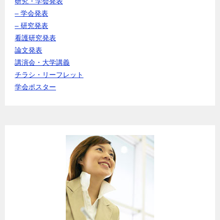
研究・学会発表
– 学会発表
– 研究発表
看護研究発表
論文発表
講演会・大学講義
チラシ・リーフレット
学会ポスター