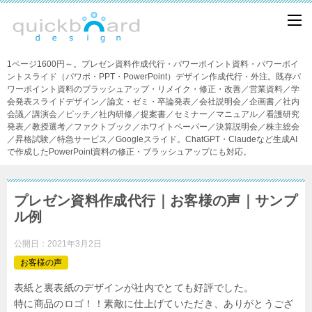
1ページ1600円～。プレゼン資料作成代行・パワーポイント資料・パワーポイ
ントスライド（パワポ・PPT・PowerPoint）デザイン作成代行・外注。既存パ
ワーポイント資料のブラッシュアップ・リメイク・修正・改善／営業資料／学
会発表スライドデザイン／論文・ゼミ・卒論発表／会社説明会／企画書／社内
会議／講演会／ピッチ／社内研修／提案書／セミナー／マニュアル／看護研究
発表／教授選考／ファクトブック／ホワイトペーパー／決算説明会／株主総会
／昇格試験／特急サービス／Googleスライド。ChatGPT・Claudeなど生成AI
で作成したPowerPoint資料の修正・ブラッシュアップにも対応。
プレゼン資料作成代行｜お客様の声｜サンプ
ル例
公開日：
2021年3月2日
お客様の声
表紙と裏表紙のデザインが社内でとても好評でした。
特に商品のロゴ！！素敵に仕上げていただき、ありがとうござ