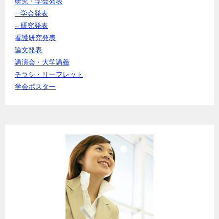
研究・学会発表
– 学会発表
– 研究発表
看護研究発表
論文発表
講演会・大学講義
チラシ・リーフレット
学会ポスター