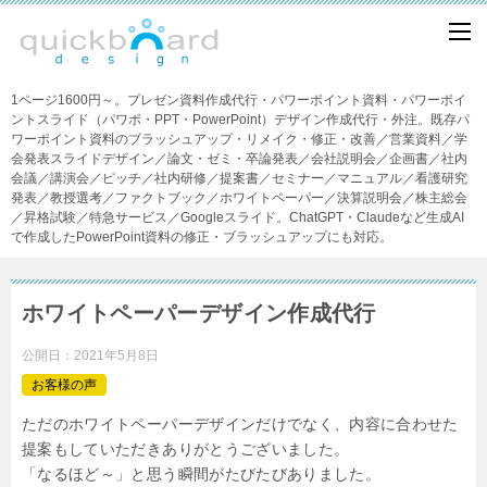
1ページ1600円～。プレゼン資料作成代行・パワーポイント資料・パワーポイ
ントスライド（パワポ・PPT・PowerPoint）デザイン作成代行・外注。既存パ
ワーポイント資料のブラッシュアップ・リメイク・修正・改善／営業資料／学
会発表スライドデザイン／論文・ゼミ・卒論発表／会社説明会／企画書／社内
会議／講演会／ピッチ／社内研修／提案書／セミナー／マニュアル／看護研究
発表／教授選考／ファクトブック／ホワイトペーパー／決算説明会／株主総会
／昇格試験／特急サービス／Googleスライド。ChatGPT・Claudeなど生成AI
で作成したPowerPoint資料の修正・ブラッシュアップにも対応。
ホワイトペーパーデザイン作成代行
公開日：
2021年5月8日
お客様の声
ただのホワイトペーパーデザインだけでなく、内容に合わせた
提案もしていただきありがとうございました。
「なるほど～」と思う瞬間がたびたびありました。