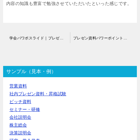
内容の知識も豊富で勉強させていただいたといった感じです。
投
学会パワポスライド｜プレゼン資料作成代行
プレゼン資料パワーポイントデザイン作成代行
稿
ナ
ビ
ゲ
ー
サンプル（見本・例）
シ
ョ
営業資料
ン
社内プレゼン資料・昇格試験
ピッチ資料
セミナー・研修
会社説明会
株主総会
決算説明会