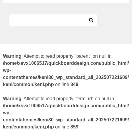
Warning
: Attempt to read property "parent" on null in
/home/xsvx1006517/quickboarddesign.com/public_html/
wp-
content/themes/keni80_wp_standard_all_202507221609/
keni/common/keni.php
on line
849
Warning
: Attempt to read property "term_id" on null in
/home/xsvx1006517/quickboarddesign.com/public_html/
wp-
content/themes/keni80_wp_standard_all_202507221609/
keni/common/keni.php
on line
859