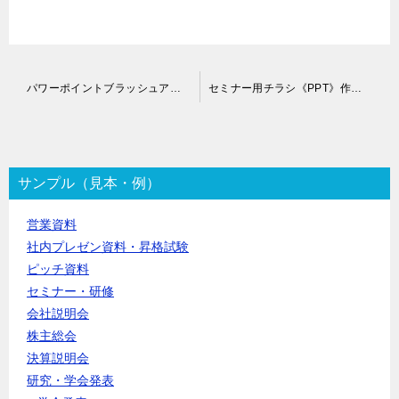
投
パワーポイントブラッシュアップ代行
セミナー用チラシ《PPT》作成代行
稿
ナ
ビ
ゲ
ー
サンプル（見本・例）
シ
ョ
営業資料
ン
社内プレゼン資料・昇格試験
ピッチ資料
セミナー・研修
会社説明会
株主総会
決算説明会
研究・学会発表