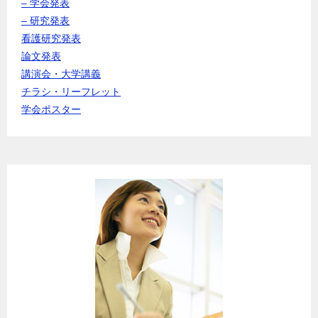
– 学会発表
– 研究発表
看護研究発表
論文発表
講演会・大学講義
チラシ・リーフレット
学会ポスター