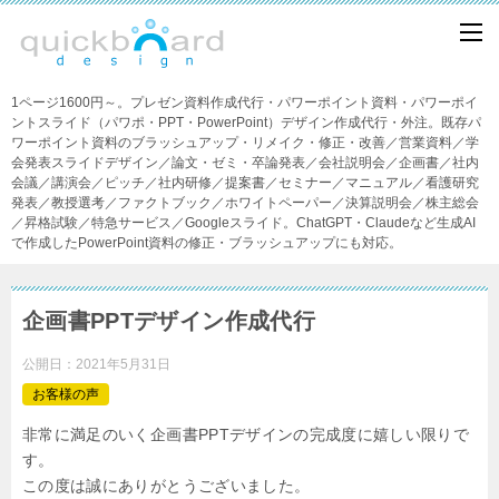
1ページ1600円～。プレゼン資料作成代行・パワーポイント資料・パワーポイ
ントスライド（パワポ・PPT・PowerPoint）デザイン作成代行・外注。既存パ
ワーポイント資料のブラッシュアップ・リメイク・修正・改善／営業資料／学
会発表スライドデザイン／論文・ゼミ・卒論発表／会社説明会／企画書／社内
会議／講演会／ピッチ／社内研修／提案書／セミナー／マニュアル／看護研究
発表／教授選考／ファクトブック／ホワイトペーパー／決算説明会／株主総会
／昇格試験／特急サービス／Googleスライド。ChatGPT・Claudeなど生成AI
で作成したPowerPoint資料の修正・ブラッシュアップにも対応。
企画書PPTデザイン作成代行
公開日：
2021年5月31日
お客様の声
非常に満足のいく企画書PPTデザインの完成度に嬉しい限りで
す。
この度は誠にありがとうございました。