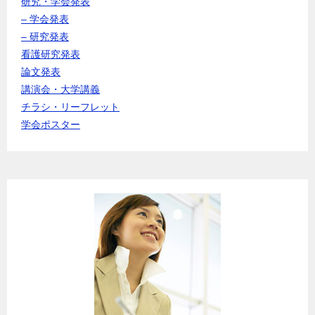
研究・学会発表
– 学会発表
– 研究発表
看護研究発表
論文発表
講演会・大学講義
チラシ・リーフレット
学会ポスター