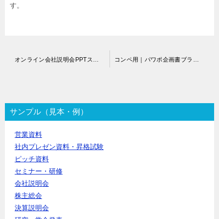
す。
投
オンライン会社説明会PPTスライド作成代行
コンペ用｜パワポ企画書ブラッシュアップ代行
稿
ナ
ビ
ゲ
ー
サンプル（見本・例）
シ
ョ
営業資料
ン
社内プレゼン資料・昇格試験
ピッチ資料
セミナー・研修
会社説明会
株主総会
決算説明会