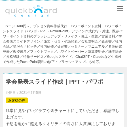
1ページ1600円～。プレゼン資料作成代行・パワーポイント資料・パワーポイ
ントスライド（パワポ・PPT・PowerPoint）デザイン作成代行・外注。既存パ
ワーポイント資料のブラッシュアップ・リメイク・修正・改善／営業資料／学
会発表スライドデザイン／論文・ゼミ・卒論発表／会社説明会／企画書／社内
会議／講演会／ピッチ／社内研修／提案書／セミナー／マニュアル／看護研究
発表／教授選考／ファクトブック／ホワイトペーパー／決算説明会／株主総会
／昇格試験／特急サービス／Googleスライド。ChatGPT・Claudeなど生成AI
で作成したPowerPoint資料の修正・ブラッシュアップにも対応。
学会発表スライド作成｜PPT・パワポ
公開日：
2021年7月5日
お客様の声
非常に見やすいグラフや図チャートにしていただき、感謝申し
上げます。
予想を遥かに超えるクオリティの高さに大変満足しておりま