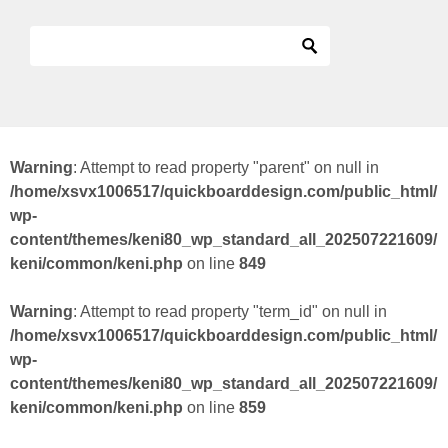
Warning
: Attempt to read property "parent" on null in
/home/xsvx1006517/quickboarddesign.com/public_html/
wp-
content/themes/keni80_wp_standard_all_202507221609/
keni/common/keni.php
on line
849
Warning
: Attempt to read property "term_id" on null in
/home/xsvx1006517/quickboarddesign.com/public_html/
wp-
content/themes/keni80_wp_standard_all_202507221609/
keni/common/keni.php
on line
859