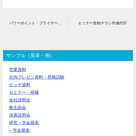
投
パワーポイント・フライヤー作成代行
セミナー告知チラシ作成代行
稿
ナ
ビ
ゲ
ー
サンプル（見本・例）
シ
ョ
営業資料
ン
社内プレゼン資料・昇格試験
ピッチ資料
セミナー・研修
会社説明会
株主総会
決算説明会
研究・学会発表
– 学会発表