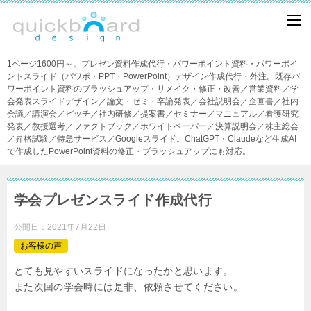
1ページ1600円～。プレゼン資料作成代行・パワーポイント資料・パワーポイ
ントスライド（パワポ・PPT・PowerPoint）デザイン作成代行・外注。既存パ
ワーポイント資料のブラッシュアップ・リメイク・修正・改善／営業資料／学
会発表スライドデザイン／論文・ゼミ・卒論発表／会社説明会／企画書／社内
会議／講演会／ピッチ／社内研修／提案書／セミナー／マニュアル／看護研究
発表／教授選考／ファクトブック／ホワイトペーパー／決算説明会／株主総会
／昇格試験／特急サービス／Googleスライド。ChatGPT・Claudeなど生成AI
で作成したPowerPoint資料の修正・ブラッシュアップにも対応。
学会プレゼンスライド作成代行
公開日：
2021年7月22日
お客様の声
とても見やすいスライドになったかと思います。
また次回の学会時には是非、依頼させてください。