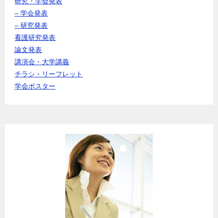
研究・学会発表
– 学会発表
– 研究発表
看護研究発表
論文発表
講演会・大学講義
チラシ・リーフレット
学会ポスター