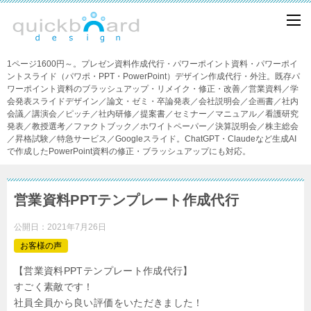
1ページ1600円～。プレゼン資料作成代行・パワーポイント資料・パワーポイ
ントスライド（パワポ・PPT・PowerPoint）デザイン作成代行・外注。既存パ
ワーポイント資料のブラッシュアップ・リメイク・修正・改善／営業資料／学
会発表スライドデザイン／論文・ゼミ・卒論発表／会社説明会／企画書／社内
会議／講演会／ピッチ／社内研修／提案書／セミナー／マニュアル／看護研究
発表／教授選考／ファクトブック／ホワイトペーパー／決算説明会／株主総会
／昇格試験／特急サービス／Googleスライド。ChatGPT・Claudeなど生成AI
で作成したPowerPoint資料の修正・ブラッシュアップにも対応。
営業資料PPTテンプレート作成代行
公開日：
2021年7月26日
お客様の声
【営業資料PPTテンプレート作成代行】
すごく素敵です！
社員全員から良い評価をいただきました！