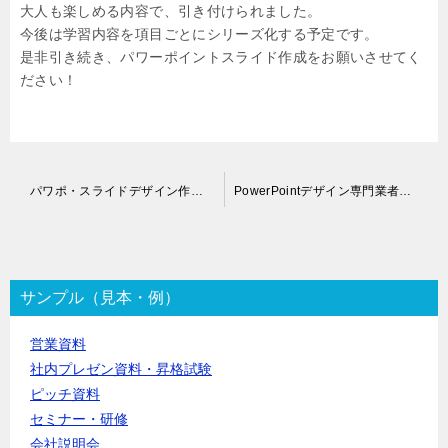
大人も楽しめる内容で、引き付けられました。
今後は学習内容を項目ごとにシリーズ化する予定です。
是非引き続き、パワーポイントスライド作成をお願いさせてく
ださい！
投
パワポ・スライドデザイン作成依頼
PowerPointデザイン専門業者｜お客様の声
稿
ナ
ビ
ゲ
ー
サンプル（見本・例）
シ
ョ
営業資料
ン
社内プレゼン資料・昇格試験
ピッチ資料
セミナー・研修
会社説明会