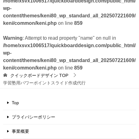
/home/xsvx1006517/quickboarddesign.com/public_html/
wp-
content/themes/keni80_wp_standard_all_202507221609/
keni/common/keni.php
on line
859
Warning
: Attempt to read property "name" on null in
/home/xsvx1006517/quickboarddesign.com/public_html/
wp-
content/themes/keni80_wp_standard_all_202507221609/
keni/common/keni.php
on line
859
クイックボードデザイン
TOP
学習塾用パワーポイントスライド作成代行
Top
プライバシーポリシー
事業概要