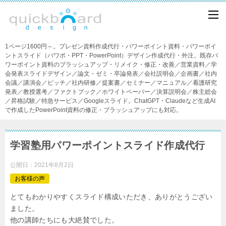
1ページ1600円～。プレゼン資料作成代行・パワーポイント資料・パワーポイ
ントスライド（パワポ・PPT・PowerPoint）デザイン作成代行・外注。既存パ
ワーポイント資料のブラッシュアップ・リメイク・修正・改善／営業資料／学
会発表スライドデザイン／論文・ゼミ・卒論発表／会社説明会／企画書／社内
会議／講演会／ピッチ／社内研修／提案書／セミナー／マニュアル／看護研究
発表／教授選考／ファクトブック／ホワイトペーパー／決算説明会／株主総会
／昇格試験／特急サービス／Googleスライド。ChatGPT・Claudeなど生成AI
で作成したPowerPoint資料の修正・ブラッシュアップにも対応。
学習塾用パワーポイントスライド作成代行
公開日：
2021年8月2日
お客様の声
とてもわかりやすくスライド構成いただき、ありがとうござい
ました。
他の講師たちにも大絶賛でした。