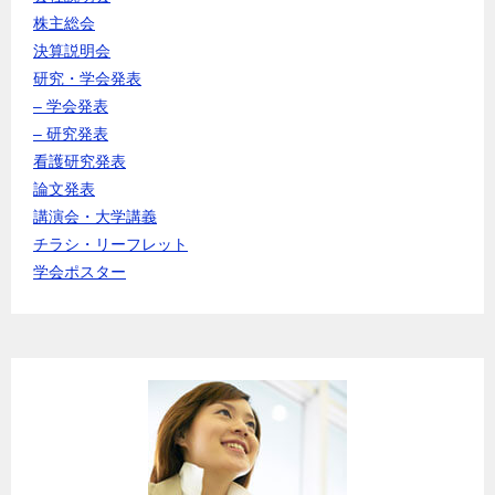
株主総会
決算説明会
研究・学会発表
– 学会発表
– 研究発表
看護研究発表
論文発表
講演会・大学講義
チラシ・リーフレット
学会ポスター