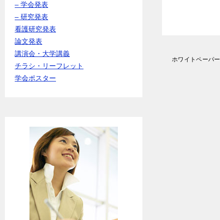
– 学会発表
– 研究発表
看護研究発表
論文発表
講演会・大学講義
投
ホワイトペーパーPo
稿
チラシ・リーフレット
ナ
学会ポスター
ビ
ゲ
ー
シ
ョ
ン