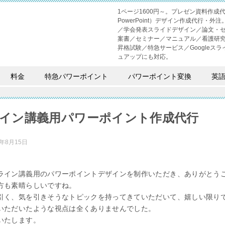
1ページ1600円～。プレゼン資料作
PowerPoint）デザイン作成代行
／学会発表スライドデザイン／論文・
案書／セミナー／マニュアル／看護研
昇格試験／特急サービス／Googleスライド
ュアップにも対応。
料金
特急パワーポイント
パワーポイント変換
英
イン講義用パワーポイント作成代行
1年8月15日
ライン講義用のパワーポイントデザインを制作いただき、ありがとう
方も素晴らしいですね。
引く、気を引きそうなトピックを持ってきていただいて、嬉しい限り
いただいたような視点は全くありませんでした。
いたします。