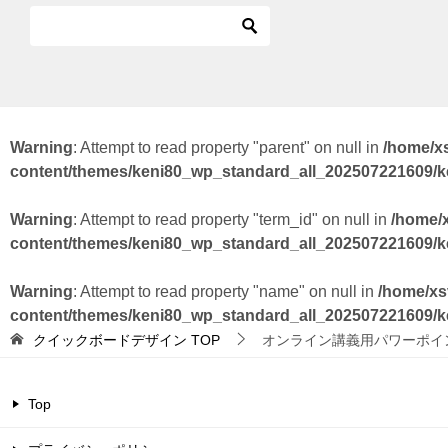
Warning
: Attempt to read property "parent" on null in
/home/x
content/themes/keni80_wp_standard_all_202507221609/
Warning
: Attempt to read property "term_id" on null in
/home/
content/themes/keni80_wp_standard_all_202507221609/
Warning
: Attempt to read property "name" on null in
/home/xs
content/themes/keni80_wp_standard_all_202507221609/
クイックボードデザイン
TOP
オンライン講義用パワーポイ
Top