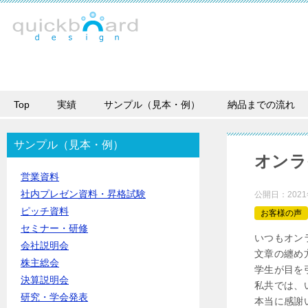
Top
実績
サンプル（見本・例）
納品までの流れ
サンプル（見本・例）
オンラ
営業資料
社内プレゼン資料・昇格試験
公開日：
202
ピッチ資料
お客様の声
セミナー・研修
いつもオン
会社説明会
文章の纏め
株主総会
学生が目を
決算説明会
私共では、
研究・学会発表
本当に感謝