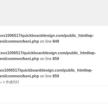
svx1006517/quickboarddesign.com/public_html/wp-
keni/common/keni.php
on line
849
xsvx1006517/quickboarddesign.com/public_html/wp-
keni/common/keni.php
on line
859
vx1006517/quickboarddesign.com/public_html/wp-
keni/common/keni.php
on line
859
ント作成代行