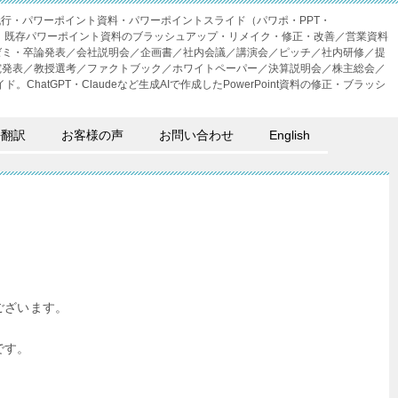
成代行・パワーポイント資料・パワーポイントスライド（パワポ・PPT・
・外注。既存パワーポイント資料のブラッシュアップ・リメイク・修正・改善／営業資料
ゼミ・卒論発表／会社説明会／企画書／社内会議／講演会／ピッチ／社内研修／提
究発表／教授選考／ファクトブック／ホワイトペーパー／決算説明会／株主総会／
。ChatGPT・Claudeなど生成AIで作成したPowerPoint資料の修正・ブラッシ
語翻訳
お客様の声
お問い合わせ
English
ございます。
です。