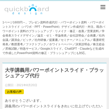
1ページ1600円～。プレゼン資料作成代行・パワーポイント資料・パワーポイ
ントスライド（パワポ・PPT・PowerPoint）デザイン作成代行・外注。既存パ
ワーポイント資料のブラッシュアップ・リメイク・修正・改善／営業資料／学
会発表スライドデザイン／論文・ゼミ・卒論発表／会社説明会／企画書／社内
会議／講演会／ピッチ／社内研修／提案書／セミナー／マニュアル／看護研究
発表／教授選考／ファクトブック／ホワイトペーパー／決算説明会／株主総会
／昇格試験／特急サービス／Googleスライド。ChatGPT・Claudeなど生成AI
で作成したPowerPoint資料の修正・ブラッシュアップにも対応。
大学講義用パワーポイントスライド・ブラッ
シュアップ代行
公開日：
2021年8月20日
お客様の声
ありがとうございます。
講義用のパワーポイントスライドをきれいに仕上げていただい