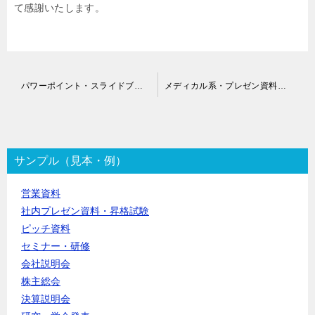
て感謝いたします。
投
パワーポイント・スライドブラッシュアップ代行
メディカル系・プレゼン資料作成代行
稿
ナ
ビ
ゲ
ー
サンプル（見本・例）
シ
ョ
営業資料
ン
社内プレゼン資料・昇格試験
ピッチ資料
セミナー・研修
会社説明会
株主総会
決算説明会