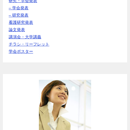
研究・学会発表
– 学会発表
– 研究発表
看護研究発表
論文発表
講演会・大学講義
チラシ・リーフレット
学会ポスター