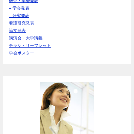
研究・学会発表
– 学会発表
– 研究発表
看護研究発表
論文発表
講演会・大学講義
チラシ・リーフレット
学会ポスター