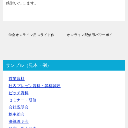
感謝いたします。
投
学会オンライン用スライド作成代行
オンライン配信用パワーポイント資料作成代行
稿
ナ
ビ
ゲ
ー
サンプル（見本・例）
シ
ョ
営業資料
ン
社内プレゼン資料・昇格試験
ピッチ資料
セミナー・研修
会社説明会
株主総会
決算説明会