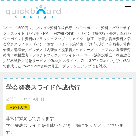
1ページ1600円～。プレゼン資料作成代行・パワーポイント資料・パワーポイ
ントスライド（パワポ・PPT・PowerPoint）デザイン作成代行・外注。既存パ
ワーポイント資料のブラッシュアップ・リメイク・修正・改善／営業資料／学
会発表スライドデザイン／論文・ゼミ・卒論発表／会社説明会／企画書／社内
会議／講演会／ピッチ／社内研修／提案書／セミナー／マニュアル／看護研究
発表／教授選考／ファクトブック／ホワイトペーパー／決算説明会／株主総会
／昇格試験／特急サービス／Googleスライド。ChatGPT・Claudeなど生成AI
で作成したPowerPoint資料の修正・ブラッシュアップにも対応。
学会発表スライド作成代行
公開日：
2021年9月6日
お客様の声
非常に満足しております。
学会発表スライドを作成いただき、誠にありがとうございま
す。