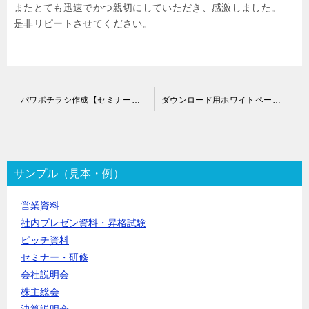
またとても迅速でかつ親切にしていただき、感激しました。
是非リピートさせてください。
投
パワポチラシ作成【セミナー・講演用】代行
ダウンロード用ホワイトペーパーPowerPoint作成代行
稿
ナ
ビ
ゲ
ー
サンプル（見本・例）
シ
ョ
営業資料
ン
社内プレゼン資料・昇格試験
ピッチ資料
セミナー・研修
会社説明会
株主総会
決算説明会