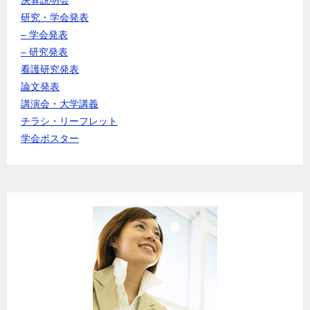
研究・学会発表
– 学会発表
– 研究発表
看護研究発表
論文発表
講演会・大学講義
チラシ・リーフレット
学会ポスター