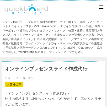
1ページ1600円～。プレゼン資料作成代行・パワーポイント資料・パワーポイ
ントスライド（パワポ・PPT・PowerPoint）デザイン作成代行・外注。既存パ
ワーポイント資料のブラッシュアップ・リメイク・修正・改善／営業資料／学
会発表スライドデザイン／論文・ゼミ・卒論発表／会社説明会／企画書／社内
会議／講演会／ピッチ／社内研修／提案書／セミナー／マニュアル／看護研究
発表／教授選考／ファクトブック／ホワイトペーパー／決算説明会／株主総会
／昇格試験／特急サービス／Googleスライド。ChatGPT・Claudeなど生成AI
で作成したPowerPoint資料の修正・ブラッシュアップにも対応。
オンラインプレゼンスライド作成代行
公開日：
2021年9月27日
お客様の声
＜オンラインプレゼンスライド作成代行＞
他社の価格よりも3分の1だったにもかかわらず、高いクオリテ
ィかと思います。