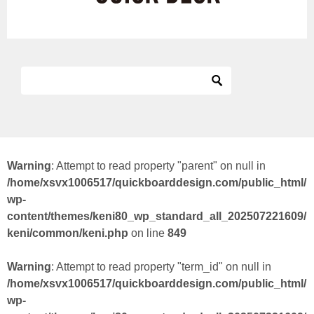
Warning
: Attempt to read property "parent" on null in
/home/xsvx1006517/quickboarddesign.com/public_html/
wp-
content/themes/keni80_wp_standard_all_202507221609/
keni/common/keni.php
on line
849
Warning
: Attempt to read property "term_id" on null in
/home/xsvx1006517/quickboarddesign.com/public_html/
wp-