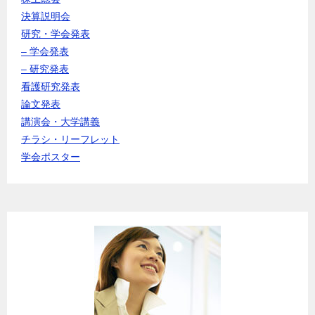
決算説明会
研究・学会発表
– 学会発表
– 研究発表
看護研究発表
論文発表
講演会・大学講義
チラシ・リーフレット
学会ポスター