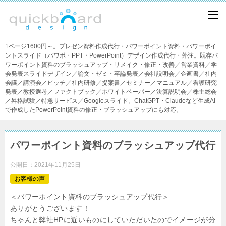
1ページ1600円～。プレゼン資料作成代行・パワーポイント資料・パワーポイ
ントスライド（パワポ・PPT・PowerPoint）デザイン作成代行・外注。既存パ
ワーポイント資料のブラッシュアップ・リメイク・修正・改善／営業資料／学
会発表スライドデザイン／論文・ゼミ・卒論発表／会社説明会／企画書／社内
会議／講演会／ピッチ／社内研修／提案書／セミナー／マニュアル／看護研究
発表／教授選考／ファクトブック／ホワイトペーパー／決算説明会／株主総会
／昇格試験／特急サービス／Googleスライド。ChatGPT・Claudeなど生成AI
で作成したPowerPoint資料の修正・ブラッシュアップにも対応。
パワーポイント資料のブラッシュアップ代行
公開日：
2021年11月25日
お客様の声
＜パワーポイント資料のブラッシュアップ代行＞
ありがとうございます！
ちゃんと弊社
HP
に近いものにしていただいたのでイメージが分