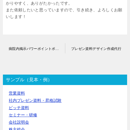
かりやすく、ありがたかったです。
また依頼したいと思っていますので、引き続き、よろしくお願
いします！
投
病院内掲示パワーポイントポスター作成代行
プレゼン資料デザイン作成代行
稿
ナ
ビ
ゲ
ー
サンプル（見本・例）
シ
ョ
営業資料
ン
社内プレゼン資料・昇格試験
ピッチ資料
セミナー・研修
会社説明会
株主総会