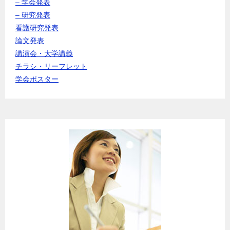
– 学会発表
– 研究発表
看護研究発表
論文発表
講演会・大学講義
チラシ・リーフレット
学会ポスター