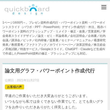
1ページ1600円～。プレゼン資料作成代行・パワーポイント資料・パワーポイ
ントスライド（パワポ・PPT・PowerPoint）デザイン作成代行・外注。既存パ
ワーポイント資料のブラッシュアップ・リメイク・修正・改善／営業資料／学
会発表スライドデザイン／論文・ゼミ・卒論発表／会社説明会／企画書／社内
会議／講演会／ピッチ／社内研修／提案書／セミナー／マニュアル／看護研究
発表／教授選考／ファクトブック／ホワイトペーパー／決算説明会／株主総会
／昇格試験／特急サービス／Googleスライド。ChatGPT・Claudeなど生成AI
で作成したPowerPoint資料の修正・ブラッシュアップにも対応。
論文用グラフ・パワーポイント作成代行
公開日：
2021年11月27日
お客様の声
早速のご作業をいただき大変ありがとうございます。
いつもながら私では全くできない作業でして、とても良いグラ
フをお作りいただきありがたく拝見しました。