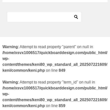
Warning
: Attempt to read property "parent" on null in
/home/xsvx1006517/quickboarddesign.com/public_html/
wp-
content/themes/keni80_wp_standard_all_202507221609/
keni/common/keni.php
on line
849
Warning
: Attempt to read property "term_id" on null in
/home/xsvx1006517/quickboarddesign.com/public_html/
wp-
content/themes/keni80_wp_standard_all_202507221609/
keni/common/keni.php
on line
859