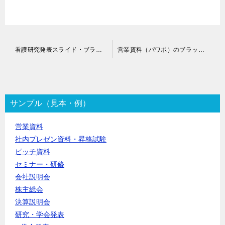
投
看護研究発表スライド・ブラッシュアップ代行
営業資料（パワポ）のブラッシュアップ代行
稿
ナ
ビ
ゲ
ー
サンプル（見本・例）
シ
ョ
営業資料
ン
社内プレゼン資料・昇格試験
ピッチ資料
セミナー・研修
会社説明会
株主総会
決算説明会
研究・学会発表