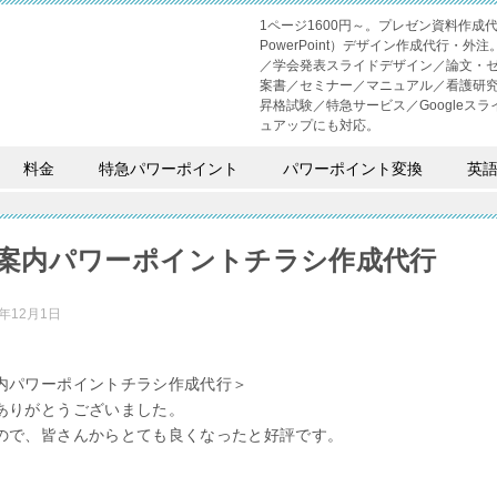
1ページ1600円～。プレゼン資料作
PowerPoint）デザイン作成代行
／学会発表スライドデザイン／論文・
案書／セミナー／マニュアル／看護研
昇格試験／特急サービス／Googleスライド
ュアップにも対応。
料金
特急パワーポイント
パワーポイント変換
英
案内パワーポイントチラシ作成代行
1年12月1日
内パワーポイントチラシ作成代行＞
ありがとうございました。
ので、皆さんからとても良くなったと好評です。