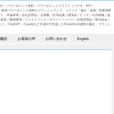
成代行・パワーポイント資料・パワーポイントスライド（パワポ・PPT・
・外注。既存パワーポイント資料のブラッシュアップ・リメイク・修正・改善／営業資料
ゼミ・卒論発表／会社説明会／企画書／社内会議／講演会／ピッチ／社内研修／提
究発表／教授選考／ファクトブック／ホワイトペーパー／決算説明会／株主総会／
。ChatGPT・Claudeなど生成AIで作成したPowerPoint資料の修正・ブラッシ
語翻訳
お客様の声
お問い合わせ
English