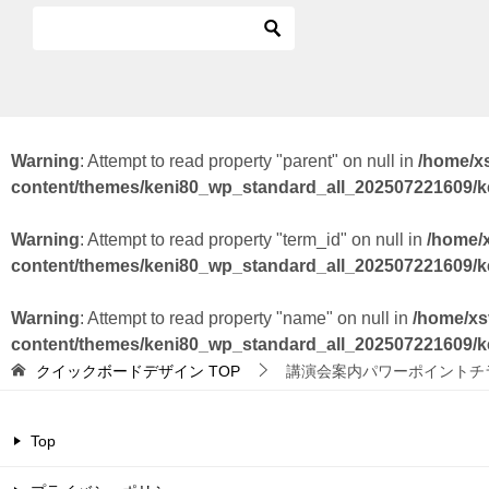
Warning
: Attempt to read property "parent" on null in
/home/x
content/themes/keni80_wp_standard_all_202507221609/
Warning
: Attempt to read property "term_id" on null in
/home/
content/themes/keni80_wp_standard_all_202507221609/
Warning
: Attempt to read property "name" on null in
/home/xs
content/themes/keni80_wp_standard_all_202507221609/
クイックボードデザイン
TOP
講演会案内パワーポイントチ
Top