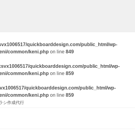
svx1006517/quickboarddesign.com/public_html/wp-
keni/common/keni.php
on line
849
xsvx1006517/quickboarddesign.com/public_html/wp-
keni/common/keni.php
on line
859
vx1006517/quickboarddesign.com/public_html/wp-
keni/common/keni.php
on line
859
ラシ作成代行