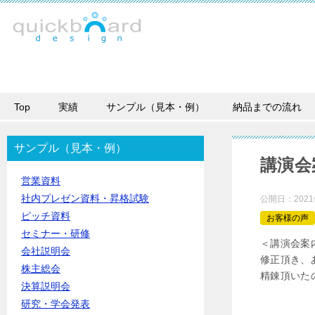
Top
実績
サンプル（見本・例）
納品までの流れ
サンプル（見本・例）
講演会
営業資料
社内プレゼン資料・昇格試験
公開日：
202
ピッチ資料
お客様の声
セミナー・研修
＜講演会案
会社説明会
修正頂き、
株主総会
精錬頂いた
決算説明会
研究・学会発表