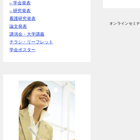
– 学会発表
– 研究発表
看護研究発表
投
オンラインセミナー
論文発表
稿
講演会・大学講義
ナ
ビ
チラシ・リーフレット
ゲ
学会ポスター
ー
シ
ョ
ン