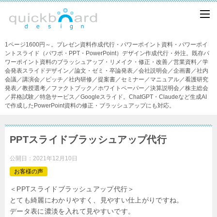
1ページ1600円～。プレゼン資料作成代行・パワーポイント資料・パワーポイ
ントスライド（パワポ・PPT・PowerPoint）デザイン作成代行・外注。既存パ
ワーポイント資料のブラッシュアップ・リメイク・修正・改善／営業資料／学
会発表スライドデザイン／論文・ゼミ・卒論発表／会社説明会／企画書／社内
会議／講演会／ピッチ／社内研修／提案書／セミナー／マニュアル／看護研究
発表／教授選考／ファクトブック／ホワイトペーパー／決算説明会／株主総会
／昇格試験／特急サービス／Googleスライド。ChatGPT・Claudeなど生成AI
で作成したPowerPoint資料の修正・ブラッシュアップにも対応。
PPTスライドブラッシュアップ代行
公開日：
2021年12月10日
お客様の声
＜PPTスライドブラッシュアップ代行＞
とても綺麗にわかりやすく、見やすい仕上がりですね。
データ表に濃淡を入れて見やすいです。