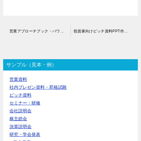
投
営業アプローチブック・パワーポイント作成代行
投資家向けピッチ資料PPT作成代行
稿
ナ
ビ
ゲ
ー
サンプル（見本・例）
シ
ョ
営業資料
ン
社内プレゼン資料・昇格試験
ピッチ資料
セミナー・研修
会社説明会
株主総会
決算説明会
研究・学会発表