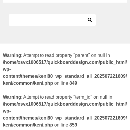
Warning
: Attempt to read property "parent" on null in
/home/xsvx1006517/quickboarddesign.com/public_html/
wp-
content/themes/keni80_wp_standard_all_202507221609/
keni/common/keni.php
on line
849
Warning
: Attempt to read property "term_id" on null in
/home/xsvx1006517/quickboarddesign.com/public_html/
wp-
content/themes/keni80_wp_standard_all_202507221609/
keni/common/keni.php
on line
859