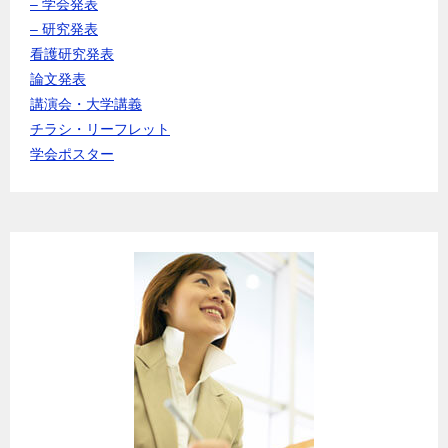
– 学会発表
– 研究発表
看護研究発表
論文発表
講演会・大学講義
チラシ・リーフレット
学会ポスター