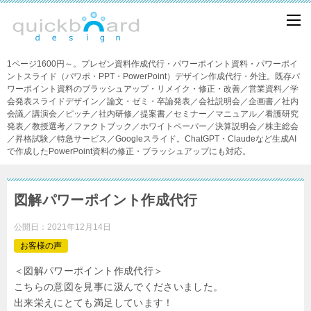
1ページ1600円～。プレゼン資料作成代行・パワーポイント資料・パワーポイ
ントスライド（パワポ・PPT・PowerPoint）デザイン作成代行・外注。既存パ
ワーポイント資料のブラッシュアップ・リメイク・修正・改善／営業資料／学
会発表スライドデザイン／論文・ゼミ・卒論発表／会社説明会／企画書／社内
会議／講演会／ピッチ／社内研修／提案書／セミナー／マニュアル／看護研究
発表／教授選考／ファクトブック／ホワイトペーパー／決算説明会／株主総会
／昇格試験／特急サービス／Googleスライド。ChatGPT・Claudeなど生成AI
で作成したPowerPoint資料の修正・ブラッシュアップにも対応。
図解パワーポイント作成代行
公開日：
2021年12月14日
お客様の声
＜図解パワーポイント作成代行＞
こちらの意図を見事に汲んでくださいました。
出来栄えにとても満足しています！