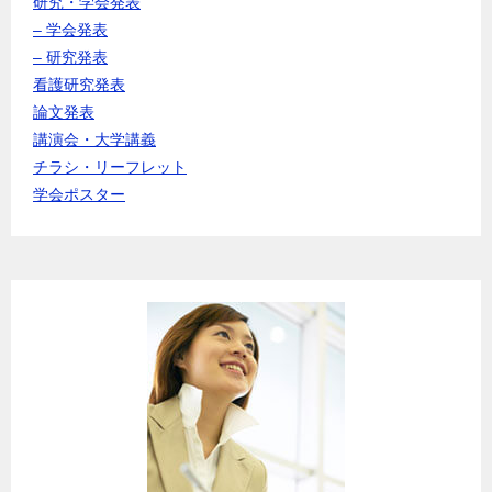
研究・学会発表
– 学会発表
– 研究発表
看護研究発表
論文発表
講演会・大学講義
チラシ・リーフレット
学会ポスター