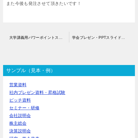
また今後も発注させて頂きたいです！
投
大学講義用パワーポイントスライド作成代行
学会プレゼン・PPTスライド作成代行
稿
ナ
ビ
ゲ
ー
サンプル（見本・例）
シ
ョ
営業資料
ン
社内プレゼン資料・昇格試験
ピッチ資料
セミナー・研修
会社説明会
株主総会
決算説明会