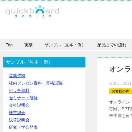
Top
実績
サンプル（見本・例）
納品までの流れ
サンプル（見本・例）
オンラ
営業資料
社内プレゼン資料・昇格試験
公開日：
202
ピッチ資料
お客様の声
セミナー・研修
オンライン
会社説明会
毎回、PP
株主総会
来年度も何
決算説明会
研究・学会発表