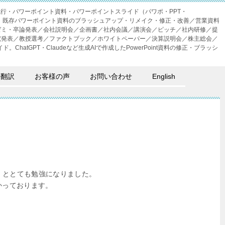
成代行・パワーポイント資料・パワーポイントスライド（パワポ・PPT・
・外注。既存パワーポイント資料のブラッシュアップ・リメイク・修正・改善／営業資料
ゼミ・卒論発表／会社説明会／企画書／社内会議／講演会／ピッチ／社内研修／提
究発表／教授選考／ファクトブック／ホワイトペーパー／決算説明会／株主総会／
。ChatGPT・Claudeなど生成AIで作成したPowerPoint資料の修正・ブラッシ
語翻訳
お客様の声
お問い合わせ
English
！ととても勉強になりました。
かっております。