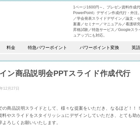
1ページ1600円～。プレゼン資料作
PowerPoint）デザイン作成代行
／学会発表スライドデザイン／論文・
案書／セミナー／マニュアル／看護研
昇格試験／特急サービス／Googleスライド
ュアップにも対応。
料金
特急パワーポイント
パワーポイント変換
英
イン商品説明会PPTスライド作成代行
1年12月27日
での商品説明スライドとして、様々な提案をいただき、なるほど！！
T資料やスライドをスタイリッシュにデザインしていただき、とても助
卒よろしくお願いいたします。