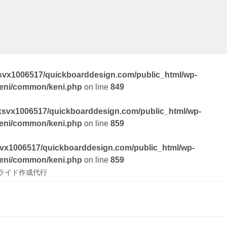
svx1006517/quickboarddesign.com/public_html/wp-
keni/common/keni.php
on line
849
xsvx1006517/quickboarddesign.com/public_html/wp-
keni/common/keni.php
on line
859
vx1006517/quickboarddesign.com/public_html/wp-
keni/common/keni.php
on line
859
ライド作成代行