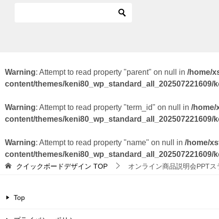
Warning
: Attempt to read property "parent" on null in
/home/x
content/themes/keni80_wp_standard_all_202507221609/
Warning
: Attempt to read property "term_id" on null in
/home/
content/themes/keni80_wp_standard_all_202507221609/
Warning
: Attempt to read property "name" on null in
/home/xs
content/themes/keni80_wp_standard_all_202507221609/
クイックボードデザイン
TOP
オンライン商品説明会PPTス
Top