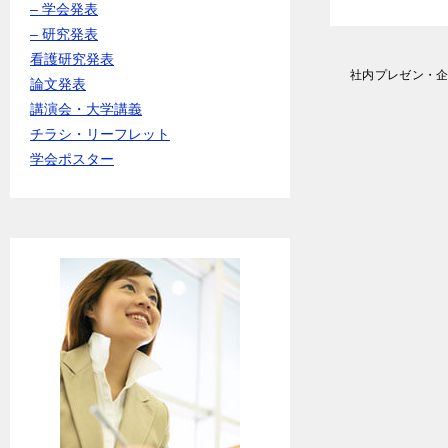
– 学会発表
– 研究発表
看護研究発表
投
社内プレゼン・
論文発表
稿
講演会・大学講義
ナ
ビ
チラシ・リーフレット
ゲ
学会ポスター
ー
シ
ョ
ン