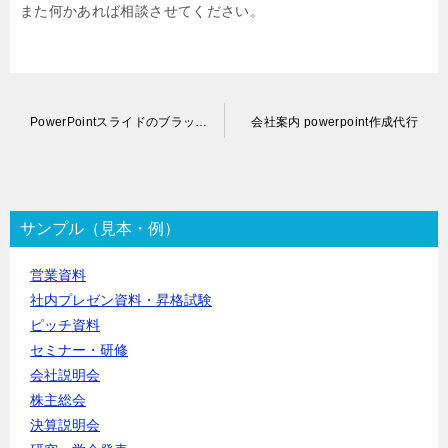
また何かあれば相談させてください。
投
PowerPointスライドのブラッシュアップ代行
会社案内 powerpoint作成代行
稿
ナ
ビ
ゲ
ー
サンプル（見本・例）
シ
ョ
営業資料
ン
社内プレゼン資料・昇格試験
ピッチ資料
セミナー・研修
会社説明会
株主総会
決算説明会