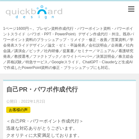
1ページ1600円～。プレゼン資料作成代行・パワーポイント資料・パワーポイ
ントスライド（パワポ・PPT・PowerPoint）デザイン作成代行・外注。既存パ
ワーポイント資料のブラッシュアップ・リメイク・修正・改善／営業資料／学
会発表スライドデザイン／論文・ゼミ・卒論発表／会社説明会／企画書／社内
会議／講演会／ピッチ／社内研修／提案書／セミナー／マニュアル／看護研究
発表／教授選考／ファクトブック／ホワイトペーパー／決算説明会／株主総会
／昇格試験／特急サービス／Googleスライド。ChatGPT・Claudeなど生成AI
で作成したPowerPoint資料の修正・ブラッシュアップにも対応。
自己PR・パワポ作成代行
公開日：
2022年1月2日
お客様の声
＜自己PR・パワーポイント作成代行＞
迅速な対応ありがとうございます。
クオリティに大変満足しております。