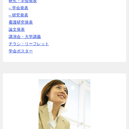
研究・学会発表
– 学会発表
– 研究発表
看護研究発表
論文発表
講演会・大学講義
チラシ・リーフレット
学会ポスター