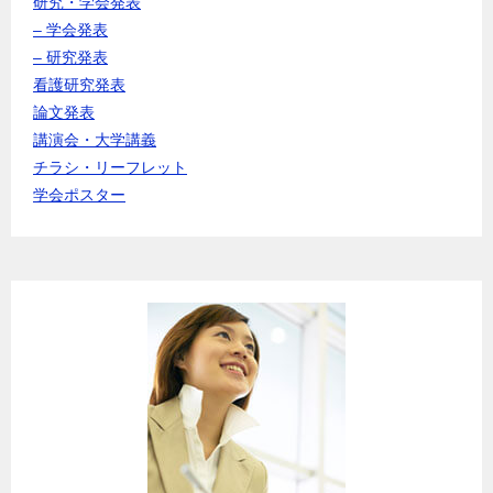
研究・学会発表
– 学会発表
– 研究発表
看護研究発表
論文発表
講演会・大学講義
チラシ・リーフレット
学会ポスター