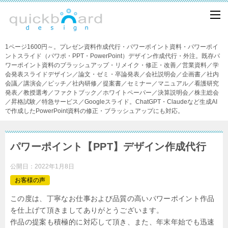
1ページ1600円～。プレゼン資料作成代行・パワーポイント資料・パワーポイ
ントスライド（パワポ・PPT・PowerPoint）デザイン作成代行・外注。既存パ
ワーポイント資料のブラッシュアップ・リメイク・修正・改善／営業資料／学
会発表スライドデザイン／論文・ゼミ・卒論発表／会社説明会／企画書／社内
会議／講演会／ピッチ／社内研修／提案書／セミナー／マニュアル／看護研究
発表／教授選考／ファクトブック／ホワイトペーパー／決算説明会／株主総会
／昇格試験／特急サービス／Googleスライド。ChatGPT・Claudeなど生成AI
で作成したPowerPoint資料の修正・ブラッシュアップにも対応。
パワーポイント【PPT】デザイン作成代行
公開日：
2022年1月8日
お客様の声
この度は、丁寧なお仕事および品質の高いパワーポイント作品
を仕上げて頂きましてありがとうございます。
作品の提案も積極的に対応して頂き、また、年末年始でも迅速