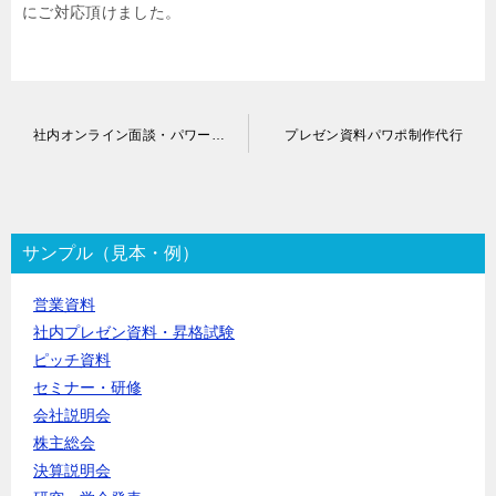
にご対応頂けました。
投
社内オンライン面談・パワーポイントスライド作成代行
プレゼン資料パワポ制作代行
稿
ナ
ビ
ゲ
ー
サンプル（見本・例）
シ
ョ
営業資料
ン
社内プレゼン資料・昇格試験
ピッチ資料
セミナー・研修
会社説明会
株主総会
決算説明会