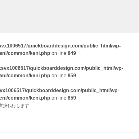
svx1006517/quickboarddesign.com/public_html/wp-
keni/common/keni.php
on line
849
xsvx1006517/quickboarddesign.com/public_html/wp-
keni/common/keni.php
on line
859
vx1006517/quickboarddesign.com/public_html/wp-
keni/common/keni.php
on line
859
ト変換代行します