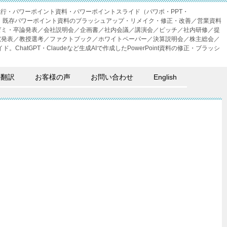
成代行・パワーポイント資料・パワーポイントスライド（パワポ・PPT・
・外注。既存パワーポイント資料のブラッシュアップ・リメイク・修正・改善／営業資料
ゼミ・卒論発表／会社説明会／企画書／社内会議／講演会／ピッチ／社内研修／提
究発表／教授選考／ファクトブック／ホワイトペーパー／決算説明会／株主総会／
。ChatGPT・Claudeなど生成AIで作成したPowerPoint資料の修正・ブラッシ
語翻訳
お客様の声
お問い合わせ
English