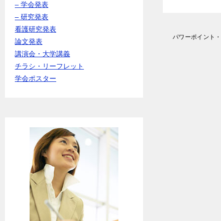
– 学会発表
– 研究発表
看護研究発表
投
パワーポイント
論文発表
稿
講演会・大学講義
ナ
ビ
チラシ・リーフレット
ゲ
学会ポスター
ー
シ
ョ
ン