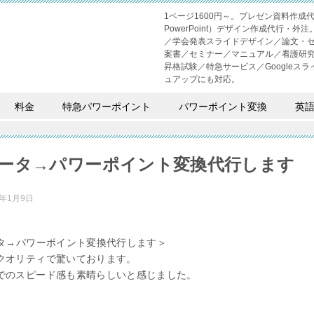
1ページ1600円～。プレゼン資料作
PowerPoint）デザイン作成代行
／学会発表スライドデザイン／論文・
案書／セミナー／マニュアル／看護研
昇格試験／特急サービス／Googleスライド
ュアップにも対応。
料金
特急パワーポイント
パワーポイント変換
英
データ→パワーポイント変換代行します
2年1月9日
ータ→パワーポイント変換代行します＞
クオリティで驚いております。
でのスピード感も素晴らしいと感じました。