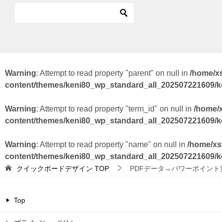
Warning
: Attempt to read property "parent" on null in
/home/x
content/themes/keni80_wp_standard_all_202507221609/
Warning
: Attempt to read property "term_id" on null in
/home/
content/themes/keni80_wp_standard_all_202507221609/
Warning
: Attempt to read property "name" on null in
/home/xs
content/themes/keni80_wp_standard_all_202507221609/
クイックボードデザイン
TOP
PDFデータ→パワーポイン
Top