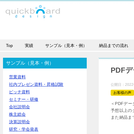
Top
実績
サンプル（見本・例）
納品までの流れ
サンプル（見本・例）
PDF
営業資料
社内プレゼン資料・昇格試験
公開日：
202
ピッチ資料
お客様の声
セミナー・研修
＜PDFデ
会社説明会
予想以上の
株主総会
また納品ま
決算説明会
研究・学会発表