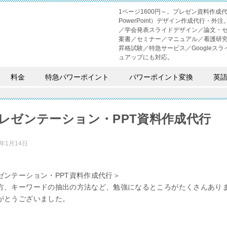
1ページ1600円～。プレゼン資料作
PowerPoint）デザイン作成代行
／学会発表スライドデザイン／論文・
案書／セミナー／マニュアル／看護研
昇格試験／特急サービス／Googleスライド
ュアップにも対応。
料金
特急パワーポイント
パワーポイント変換
英
レゼンテーション・PPT資料作成代行
2年1月14日
ゼンテーション・PPT資料作成代行＞
方、キーワードの抽出の方法など、勉強になるところがたくさんあり
がとうございました。