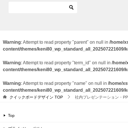
Warning
: Attempt to read property "parent" on null in
/home/x
content/themes/keni80_wp_standard_all_202507221609/
Warning
: Attempt to read property "term_id" on null in
/home/
content/themes/keni80_wp_standard_all_202507221609/
Warning
: Attempt to read property "name" on null in
/home/xs
content/themes/keni80_wp_standard_all_202507221609/
クイックボードデザイン
TOP
社内プレゼンテーション・PP
Top