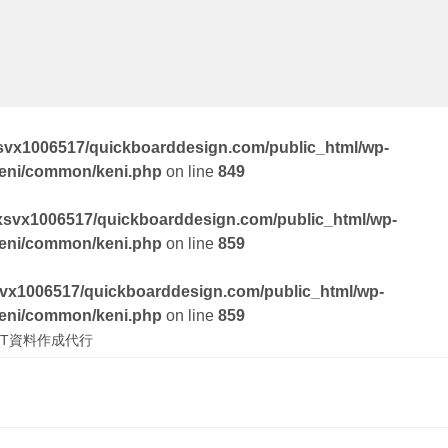
svx1006517/quickboarddesign.com/public_html/wp-
keni/common/keni.php
on line
849
xsvx1006517/quickboarddesign.com/public_html/wp-
keni/common/keni.php
on line
859
vx1006517/quickboarddesign.com/public_html/wp-
keni/common/keni.php
on line
859
T資料作成代行