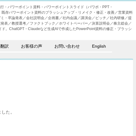
成代行・パワーポイント資料・パワーポイントスライド（パワポ・PPT・
・外注。既存パワーポイント資料のブラッシュアップ・リメイク・修正・改善／営業資料
ゼミ・卒論発表／会社説明会／企画書／社内会議／講演会／ピッチ／社内研修／提
究発表／教授選考／ファクトブック／ホワイトペーパー／決算説明会／株主総会／
。ChatGPT・Claudeなど生成AIで作成したPowerPoint資料の修正・ブラッシ
語翻訳
お客様の声
お問い合わせ
English
ました。