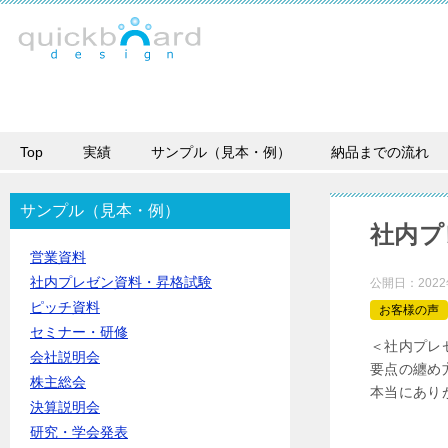
Top
実績
サンプル（見本・例）
納品までの流れ
サンプル（見本・例）
社内プ
営業資料
社内プレゼン資料・昇格試験
公開日：
202
ピッチ資料
お客様の声
セミナー・研修
＜社内プレ
会社説明会
要点の纏め
株主総会
本当にあり
決算説明会
研究・学会発表