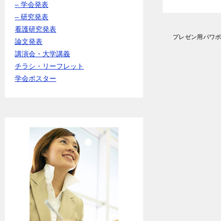
– 学会発表
– 研究発表
看護研究発表
投
プレゼン用パワ
論文発表
稿
講演会・大学講義
ナ
ビ
チラシ・リーフレット
ゲ
学会ポスター
ー
シ
ョ
ン