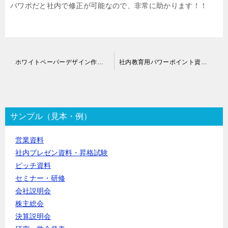
パワポだと社内で修正が可能なので、非常に助かります！！
投
ホワイトペーパーデザイン作成代行
社内教育用パワーポイント資料作成代行
稿
ナ
ビ
ゲ
ー
サンプル（見本・例）
シ
ョ
営業資料
ン
社内プレゼン資料・昇格試験
ピッチ資料
セミナー・研修
会社説明会
株主総会
決算説明会