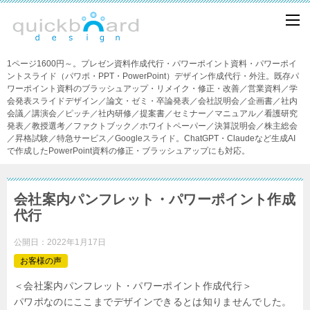
1ページ1600円～。プレゼン資料作成代行・パワーポイント資料・パワーポイ
ントスライド（パワポ・PPT・PowerPoint）デザイン作成代行・外注。既存パ
ワーポイント資料のブラッシュアップ・リメイク・修正・改善／営業資料／学
会発表スライドデザイン／論文・ゼミ・卒論発表／会社説明会／企画書／社内
会議／講演会／ピッチ／社内研修／提案書／セミナー／マニュアル／看護研究
発表／教授選考／ファクトブック／ホワイトペーパー／決算説明会／株主総会
／昇格試験／特急サービス／Googleスライド。ChatGPT・Claudeなど生成AI
で作成したPowerPoint資料の修正・ブラッシュアップにも対応。
会社案内パンフレット・パワーポイント作成
代行
公開日：
2022年1月17日
お客様の声
＜会社案内パンフレット・パワーポイント作成代行＞
パワポなのにここまでデザインできるとは知りませんでした。