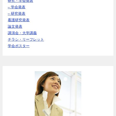
研究・学会発表
– 学会発表
– 研究発表
看護研究発表
論文発表
講演会・大学講義
チラシ・リーフレット
学会ポスター