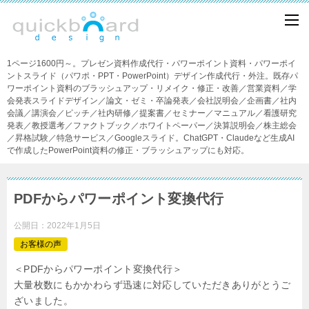
1ページ1600円～。プレゼン資料作成代行・パワーポイント資料・パワーポイ
ントスライド（パワポ・PPT・PowerPoint）デザイン作成代行・外注。既存パ
ワーポイント資料のブラッシュアップ・リメイク・修正・改善／営業資料／学
会発表スライドデザイン／論文・ゼミ・卒論発表／会社説明会／企画書／社内
会議／講演会／ピッチ／社内研修／提案書／セミナー／マニュアル／看護研究
発表／教授選考／ファクトブック／ホワイトペーパー／決算説明会／株主総会
／昇格試験／特急サービス／Googleスライド。ChatGPT・Claudeなど生成AI
で作成したPowerPoint資料の修正・ブラッシュアップにも対応。
PDFからパワーポイント変換代行
公開日：
2022年1月5日
お客様の声
＜PDFからパワーポイント変換代行＞
大量枚数にもかかわらず迅速に対応していただきありがとうご
ざいました。