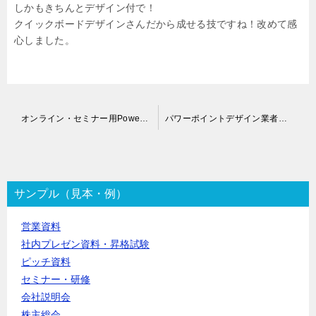
しかもきちんとデザイン付で！
クイックボードデザインさんだから成せる技ですね！改めて感
心しました。
投
オンライン・セミナー用Powerpointスライド作成代行
パワーポイントデザイン業者依頼｜お客様の声
稿
ナ
ビ
ゲ
ー
サンプル（見本・例）
シ
ョ
営業資料
ン
社内プレゼン資料・昇格試験
ピッチ資料
セミナー・研修
会社説明会
株主総会