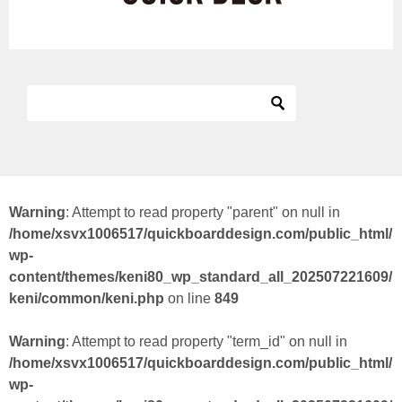
Warning
: Attempt to read property "parent" on null in
/home/xsvx1006517/quickboarddesign.com/public_html/
wp-
content/themes/keni80_wp_standard_all_202507221609/
keni/common/keni.php
on line
849
Warning
: Attempt to read property "term_id" on null in
/home/xsvx1006517/quickboarddesign.com/public_html/
wp-