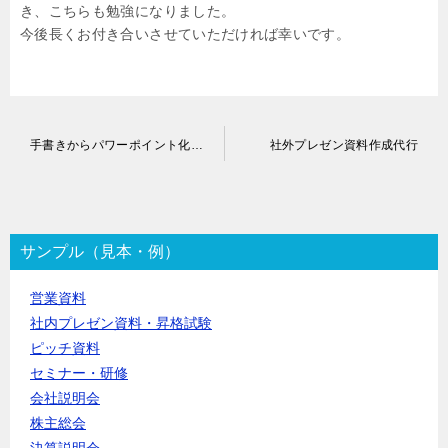
き、こちらも勉強になりました。
今後長くお付き合いさせていただければ幸いです。
投
手書きからパワーポイント化代行
社外プレゼン資料作成代行
稿
ナ
ビ
ゲ
ー
サンプル（見本・例）
シ
ョ
営業資料
ン
社内プレゼン資料・昇格試験
ピッチ資料
セミナー・研修
会社説明会
株主総会
決算説明会