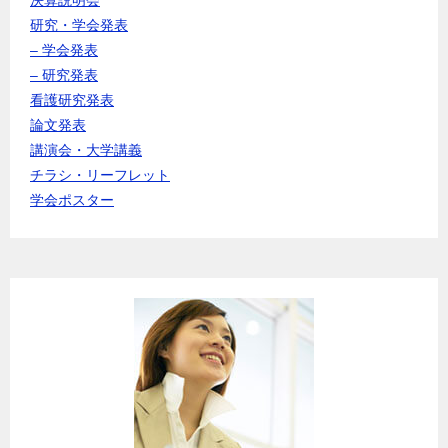
研究・学会発表
– 学会発表
– 研究発表
看護研究発表
論文発表
講演会・大学講義
チラシ・リーフレット
学会ポスター