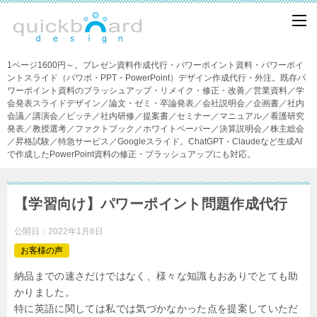
1ページ1600円～。プレゼン資料作成代行・パワーポイント資料・パワーポイ
ントスライド（パワポ・PPT・PowerPoint）デザイン作成代行・外注。既存パ
ワーポイント資料のブラッシュアップ・リメイク・修正・改善／営業資料／学
会発表スライドデザイン／論文・ゼミ・卒論発表／会社説明会／企画書／社内
会議／講演会／ピッチ／社内研修／提案書／セミナー／マニュアル／看護研究
発表／教授選考／ファクトブック／ホワイトペーパー／決算説明会／株主総会
／昇格試験／特急サービス／Googleスライド。ChatGPT・Claudeなど生成AI
で作成したPowerPoint資料の修正・ブラッシュアップにも対応。
【学習向け】パワーポイント問題作成代行
公開日：
2022年1月6日
お客様の声
納品までの速さだけではなく、様々な知識もおありでとても助
かりました。
特に英語に関しては私では気づかなかった点を提案していただ