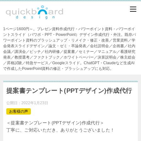
1ページ1600円～。プレゼン資料作成代行・パワーポイント資料・パワーポイ
ントスライド（パワポ・PPT・PowerPoint）デザイン作成代行・外注。既存パ
ワーポイント資料のブラッシュアップ・リメイク・修正・改善／営業資料／学
会発表スライドデザイン／論文・ゼミ・卒論発表／会社説明会／企画書／社内
会議／講演会／ピッチ／社内研修／提案書／セミナー／マニュアル／看護研究
発表／教授選考／ファクトブック／ホワイトペーパー／決算説明会／株主総会
／昇格試験／特急サービス／Googleスライド。ChatGPT・Claudeなど生成AI
で作成したPowerPoint資料の修正・ブラッシュアップにも対応。
提案書テンプレート(PPTデザイン)作成代行
公開日：
2022年1月23日
お客様の声
＜提案書テンプレート(PPTデザイン)作成代行＞
丁寧に、ご対応いただき、ありがとうございました！