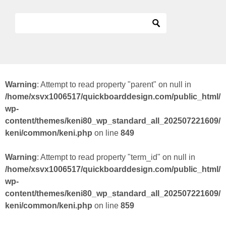
Warning
: Attempt to read property "parent" on null in
/home/xsvx1006517/quickboarddesign.com/public_html/
wp-
content/themes/keni80_wp_standard_all_202507221609/
keni/common/keni.php
on line
849
Warning
: Attempt to read property "term_id" on null in
/home/xsvx1006517/quickboarddesign.com/public_html/
wp-
content/themes/keni80_wp_standard_all_202507221609/
keni/common/keni.php
on line
859