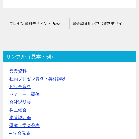
投
プレゼン資料デザイン・PowerPoint作成代行
資金調達用パワポ資料デザイン代行
稿
ナ
ビ
ゲ
ー
サンプル（見本・例）
シ
ョ
営業資料
ン
社内プレゼン資料・昇格試験
ピッチ資料
セミナー・研修
会社説明会
株主総会
決算説明会
研究・学会発表
– 学会発表