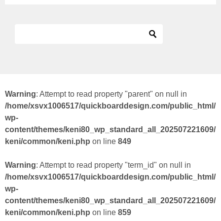
Warning
: Attempt to read property "parent" on null in
/home/xsvx1006517/quickboarddesign.com/public_html/
wp-
content/themes/keni80_wp_standard_all_202507221609/
keni/common/keni.php
on line
849
Warning
: Attempt to read property "term_id" on null in
/home/xsvx1006517/quickboarddesign.com/public_html/
wp-
content/themes/keni80_wp_standard_all_202507221609/
keni/common/keni.php
on line
859