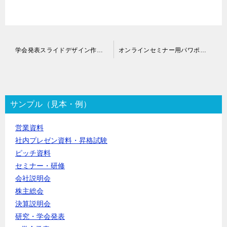
投
学会発表スライドデザイン作成代行
オンラインセミナー用パワポスライド作成代行
稿
ナ
ビ
ゲ
ー
サンプル（見本・例）
シ
ョ
営業資料
ン
社内プレゼン資料・昇格試験
ピッチ資料
セミナー・研修
会社説明会
株主総会
決算説明会
研究・学会発表