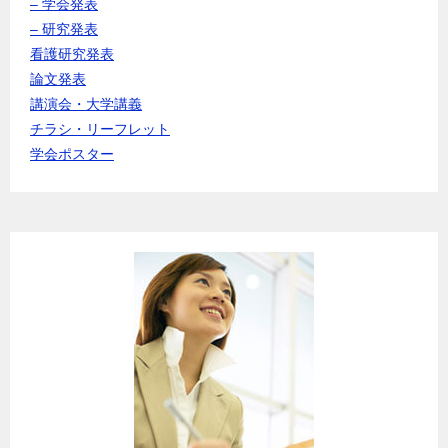
– 学会発表
– 研究発表
看護研究発表
論文発表
講演会・大学講義
チラシ・リーフレット
学会ポスター