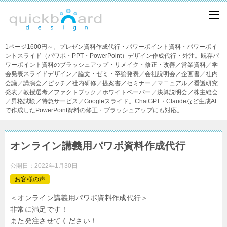
1ページ1600円～。プレゼン資料作成代行・パワーポイント資料・パワーポイ
ントスライド（パワポ・PPT・PowerPoint）デザイン作成代行・外注。既存パ
ワーポイント資料のブラッシュアップ・リメイク・修正・改善／営業資料／学
会発表スライドデザイン／論文・ゼミ・卒論発表／会社説明会／企画書／社内
会議／講演会／ピッチ／社内研修／提案書／セミナー／マニュアル／看護研究
発表／教授選考／ファクトブック／ホワイトペーパー／決算説明会／株主総会
／昇格試験／特急サービス／Googleスライド。ChatGPT・Claudeなど生成AI
で作成したPowerPoint資料の修正・ブラッシュアップにも対応。
オンライン講義用パワポ資料作成代行
公開日：
2022年1月30日
お客様の声
＜オンライン講義用パワポ資料作成代行＞
非常に満足です！
また発注させてください！