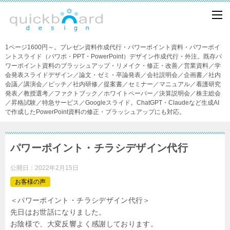
1ページ1600円～。プレゼン資料作成代行・パワーポイント資料・パワーポイ
ントスライド（パワポ・PPT・PowerPoint）デザイン作成代行・外注。既存パ
ワーポイント資料のブラッシュアップ・リメイク・修正・改善／営業資料／学
会発表スライドデザイン／論文・ゼミ・卒論発表／会社説明会／企画書／社内
会議／講演会／ピッチ／社内研修／提案書／セミナー／マニュアル／看護研究
発表／教授選考／ファクトブック／ホワイトペーパー／決算説明会／株主総会
／昇格試験／特急サービス／Googleスライド。ChatGPT・Claudeなど生成AI
で作成したPowerPoint資料の修正・ブラッシュアップにも対応。
パワーポイント・チラシデザイン代行
公開日：
2022年2月15日
お客様の声
＜パワーポイント・チラシデザイン代行＞
先日はお世話になりました。
お陰様で、大変反響よく感謝しております。