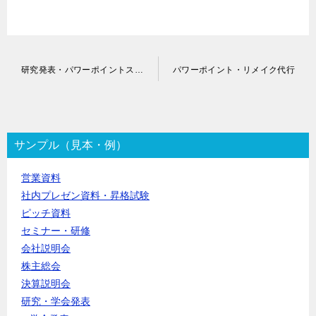
投
研究発表・パワーポイントスライド作成代行
パワーポイント・リメイク代行
稿
ナ
ビ
ゲ
ー
サンプル（見本・例）
シ
ョ
営業資料
ン
社内プレゼン資料・昇格試験
ピッチ資料
セミナー・研修
会社説明会
株主総会
決算説明会
研究・学会発表