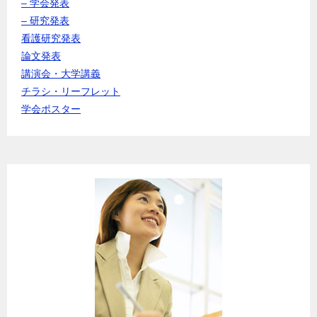
– 学会発表
– 研究発表
看護研究発表
論文発表
講演会・大学講義
チラシ・リーフレット
学会ポスター