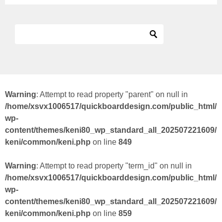
Warning
: Attempt to read property "parent" on null in
/home/xsvx1006517/quickboarddesign.com/public_html/
wp-
content/themes/keni80_wp_standard_all_202507221609/
keni/common/keni.php
on line
849
Warning
: Attempt to read property "term_id" on null in
/home/xsvx1006517/quickboarddesign.com/public_html/
wp-
content/themes/keni80_wp_standard_all_202507221609/
keni/common/keni.php
on line
859