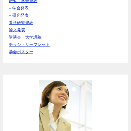
研究・学会発表
– 学会発表
– 研究発表
看護研究発表
論文発表
講演会・大学講義
チラシ・リーフレット
学会ポスター