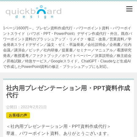
1ページ1600円～。プレゼン資料作成代行・パワーポイント資料・パワーポイ
ントスライド（パワポ・PPT・PowerPoint）デザイン作成代行・外注。既存パ
ワーポイント資料のブラッシュアップ・リメイク・修正・改善／営業資料／学
会発表スライドデザイン／論文・ゼミ・卒論発表／会社説明会／企画書／社内
会議／講演会／ピッチ／社内研修／提案書／セミナー／マニュアル／看護研究
発表／教授選考／ファクトブック／ホワイトペーパー／決算説明会／株主総会
／昇格試験／特急サービス／Googleスライド。ChatGPT・Claudeなど生成AI
で作成したPowerPoint資料の修正・ブラッシュアップにも対応。
社内用プレゼンテーション用・PPT資料作成
代行
公開日：
2022年2月21日
お客様の声
＜社内用プレゼンテーション用・PPT資料作成代行＞
早速、パワーポイント資料、ありがとうございます。