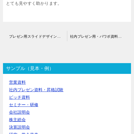
とても見やすく助かります。
投
プレゼン用スライドデザイン作成代行
社内プレゼン用・パワポ資料作成代行
稿
ナ
ビ
ゲ
ー
サンプル（見本・例）
シ
ョ
営業資料
ン
社内プレゼン資料・昇格試験
ピッチ資料
セミナー・研修
会社説明会
株主総会
決算説明会