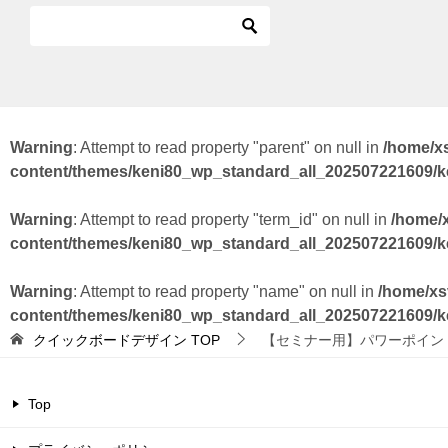
Warning
: Attempt to read property "parent" on null in
/home/x
content/themes/keni80_wp_standard_all_202507221609/
Warning
: Attempt to read property "term_id" on null in
/home/
content/themes/keni80_wp_standard_all_202507221609/
Warning
: Attempt to read property "name" on null in
/home/xs
content/themes/keni80_wp_standard_all_202507221609/
クイックボードデザイン
TOP
【セミナー用】パワーポイン
Top