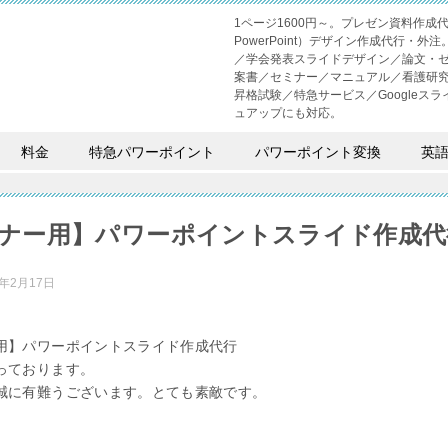
1ページ1600円～。プレゼン資料作
PowerPoint）デザイン作成代行
／学会発表スライドデザイン／論文・
案書／セミナー／マニュアル／看護研
昇格試験／特急サービス／Googleスライド
ュアップにも対応。
料金
特急パワーポイント
パワーポイント変換
英
ナー用】パワーポイントスライド作成代
2年2月17日
用】パワーポイントスライド作成代行
っております。
誠に有難うございます。とても素敵です。