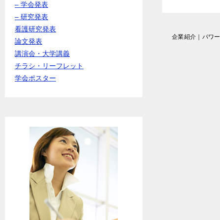
– 学会発表
– 研究発表
看護研究発表
投
企業紹介｜パワ
論文発表
稿
講演会・大学講義
ナ
ビ
チラシ・リーフレット
ゲ
学会ポスター
ー
シ
ョ
ン