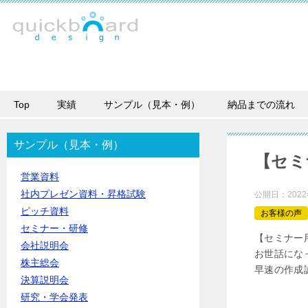
Top
実績
サンプル（見本・例）
納品までの流れ
サンプル（見本・例）
【セミ
営業資料
社内プレゼン資料・昇格試験
公開日：
202
ピッチ資料
お客様の声
セミナー・研修
【セミナー
会社説明会
お世話にな
株主総会
早速の作成
決算説明会
研究・学会発表