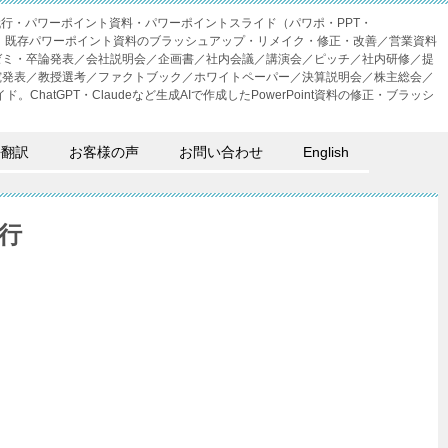
成代行・パワーポイント資料・パワーポイントスライド（パワポ・PPT・
・外注。既存パワーポイント資料のブラッシュアップ・リメイク・修正・改善／営業資料
ゼミ・卒論発表／会社説明会／企画書／社内会議／講演会／ピッチ／社内研修／提
究発表／教授選考／ファクトブック／ホワイトペーパー／決算説明会／株主総会／
。ChatGPT・Claudeなど生成AIで作成したPowerPoint資料の修正・ブラッシ
語翻訳
お客様の声
お問い合わせ
English
行