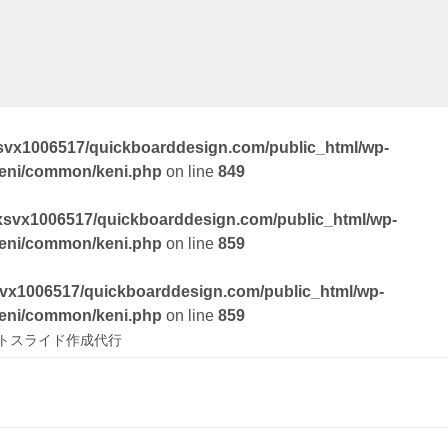
svx1006517/quickboarddesign.com/public_html/wp-
keni/common/keni.php
on line
849
xsvx1006517/quickboarddesign.com/public_html/wp-
keni/common/keni.php
on line
859
vx1006517/quickboarddesign.com/public_html/wp-
keni/common/keni.php
on line
859
トスライド作成代行