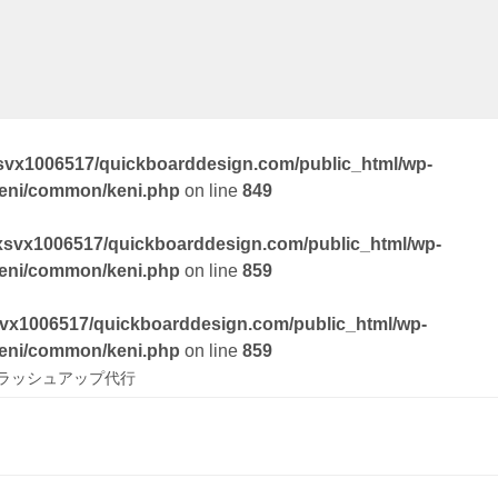
svx1006517/quickboarddesign.com/public_html/wp-
keni/common/keni.php
on line
849
xsvx1006517/quickboarddesign.com/public_html/wp-
keni/common/keni.php
on line
859
vx1006517/quickboarddesign.com/public_html/wp-
keni/common/keni.php
on line
859
ラッシュアップ代行