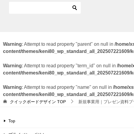
Warning
: Attempt to read property "parent" on null in
/home/x
content/themes/keni80_wp_standard_all_202507221609/
Warning
: Attempt to read property "term_id" on null in
/home/
content/themes/keni80_wp_standard_all_202507221609/
Warning
: Attempt to read property "name" on null in
/home/xs
content/themes/keni80_wp_standard_all_202507221609/
クイックボードデザイン
TOP
新規事業用｜プレゼン資料ブ
Top