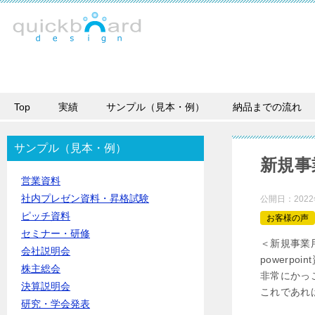
Top
実績
サンプル（見本・例）
納品までの流れ
サンプル（見本・例）
新規事
営業資料
社内プレゼン資料・昇格試験
公開日：
202
ピッチ資料
お客様の声
セミナー・研修
＜新規事業
会社説明会
powerp
株主総会
非常にかっ
決算説明会
これであれ
研究・学会発表