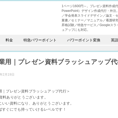
1ページ1600円～。プレゼン資料作
PowerPoint）デザイン作成代行
／学会発表スライドデザイン／論文・
案書／セミナー／マニュアル／看護研
昇格試験／特急サービス／Googleスライド
ュアップにも対応。
料金
特急パワーポイント
パワーポイント変換
英
業用｜プレゼン資料ブラッシュアップ代
2年2月19日
用｜プレゼン資料ブラッシュアップ代行＞
oint資料ありがとうございます。
こいい資料になり、ありがとうございます。
ばすぐにでも持っていけるレベルです！