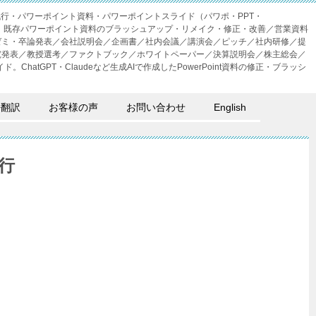
成代行・パワーポイント資料・パワーポイントスライド（パワポ・PPT・
・外注。既存パワーポイント資料のブラッシュアップ・リメイク・修正・改善／営業資料
ゼミ・卒論発表／会社説明会／企画書／社内会議／講演会／ピッチ／社内研修／提
究発表／教授選考／ファクトブック／ホワイトペーパー／決算説明会／株主総会／
。ChatGPT・Claudeなど生成AIで作成したPowerPoint資料の修正・ブラッシ
語翻訳
お客様の声
お問い合わせ
English
行