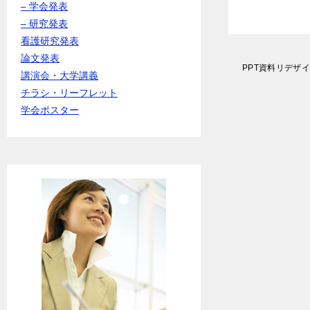
– 学会発表
– 研究発表
看護研究発表
論文発表
投
PPT資料リデザ
講演会・大学講義
稿
ナ
チラシ・リーフレット
ビ
学会ポスター
ゲ
ー
シ
ョ
ン