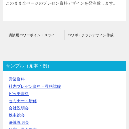
このまま全ページのプレゼン資料デザインを発注致します。
投
講演用パワーポイントスライド作成代行
パワポ・チラシデザイン作成代行
稿
ナ
ビ
ゲ
ー
サンプル（見本・例）
シ
ョ
営業資料
ン
社内プレゼン資料・昇格試験
ピッチ資料
セミナー・研修
会社説明会
株主総会
決算説明会