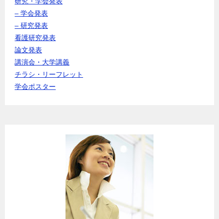
研究・学会発表
– 学会発表
– 研究発表
看護研究発表
論文発表
講演会・大学講義
チラシ・リーフレット
学会ポスター