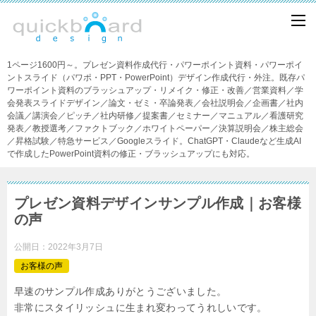
1ページ1600円～。プレゼン資料作成代行・パワーポイント資料・パワーポイ
ントスライド（パワポ・PPT・PowerPoint）デザイン作成代行・外注。既存パ
ワーポイント資料のブラッシュアップ・リメイク・修正・改善／営業資料／学
会発表スライドデザイン／論文・ゼミ・卒論発表／会社説明会／企画書／社内
会議／講演会／ピッチ／社内研修／提案書／セミナー／マニュアル／看護研究
発表／教授選考／ファクトブック／ホワイトペーパー／決算説明会／株主総会
／昇格試験／特急サービス／Googleスライド。ChatGPT・Claudeなど生成AI
で作成したPowerPoint資料の修正・ブラッシュアップにも対応。
プレゼン資料デザインサンプル作成｜お客様
の声
公開日：
2022年3月7日
お客様の声
早速のサンプル作成ありがとうございました。
非常にスタイリッシュに生まれ変わってうれしいです。