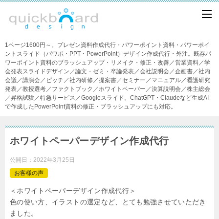
1ページ1600円～。プレゼン資料作成代行・パワーポイント資料・パワーポイ
ントスライド（パワポ・PPT・PowerPoint）デザイン作成代行・外注。既存パ
ワーポイント資料のブラッシュアップ・リメイク・修正・改善／営業資料／学
会発表スライドデザイン／論文・ゼミ・卒論発表／会社説明会／企画書／社内
会議／講演会／ピッチ／社内研修／提案書／セミナー／マニュアル／看護研究
発表／教授選考／ファクトブック／ホワイトペーパー／決算説明会／株主総会
／昇格試験／特急サービス／Googleスライド。ChatGPT・Claudeなど生成AI
で作成したPowerPoint資料の修正・ブラッシュアップにも対応。
ホワイトペーパーデザイン作成代行
公開日：
2022年3月25日
お客様の声
＜ホワイトペーパーデザイン作成代行＞
色の使い方、イラストの選定など、とても勉強させていただき
ました。