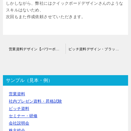
しかしながら、弊社にはクイックボードデザインさんのような
スキルはないため、
次回もまた作成依頼させていただきます。
投
営業資料デザイン【パワーポイント】作成代行
ピッチ資料デザイン・ブラッシュアップ代行
稿
ナ
ビ
ゲ
ー
サンプル（見本・例）
シ
ョ
営業資料
ン
社内プレゼン資料・昇格試験
ピッチ資料
セミナー・研修
会社説明会
株主総会