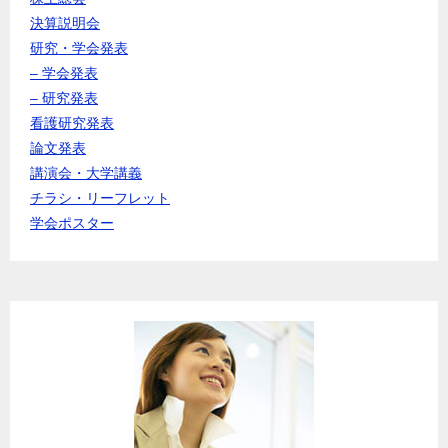
決算説明会
研究・学会発表
– 学会発表
– 研究発表
看護研究発表
論文発表
講演会・大学講義
チラシ・リーフレット
学会ポスター