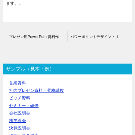
ます。。
投
プレゼン用PowerPoint資料作成代行
パワーポイントデザイン・リメイク代行
稿
ナ
ビ
ゲ
ー
サンプル（見本・例）
シ
ョ
営業資料
ン
社内プレゼン資料・昇格試験
ピッチ資料
セミナー・研修
会社説明会
株主総会
決算説明会