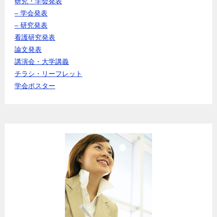
研究・学会発表
– 学会発表
– 研究発表
看護研究発表
論文発表
講演会・大学講義
チラシ・リーフレット
学会ポスター