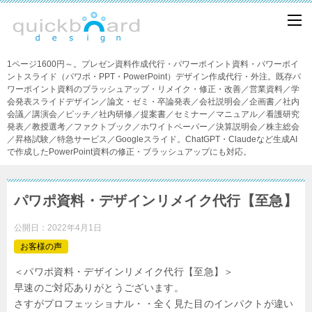
1ページ1600円～。プレゼン資料作成代行・パワーポイント資料・パワーポイ
ントスライド（パワポ・PPT・PowerPoint）デザイン作成代行・外注。既存パ
ワーポイント資料のブラッシュアップ・リメイク・修正・改善／営業資料／学
会発表スライドデザイン／論文・ゼミ・卒論発表／会社説明会／企画書／社内
会議／講演会／ピッチ／社内研修／提案書／セミナー／マニュアル／看護研究
発表／教授選考／ファクトブック／ホワイトペーパー／決算説明会／株主総会
／昇格試験／特急サービス／Googleスライド。ChatGPT・Claudeなど生成AI
で作成したPowerPoint資料の修正・ブラッシュアップにも対応。
パワポ資料・デザインリメイク代行【至急】
公開日：
2022年4月1日
お客様の声
＜パワポ資料・デザインリメイク代行【至急】＞
早速のご対応ありがとうございます。
さすがプロフェッショナル・・全く見た目のインパクトが違い