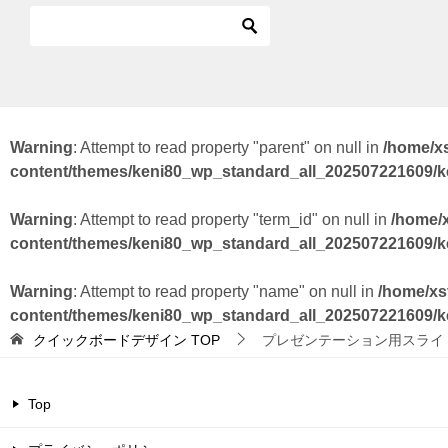
Warning
: Attempt to read property "parent" on null in
/home/x
content/themes/keni80_wp_standard_all_202507221609/
Warning
: Attempt to read property "term_id" on null in
/home/
content/themes/keni80_wp_standard_all_202507221609/
Warning
: Attempt to read property "name" on null in
/home/xs
content/themes/keni80_wp_standard_all_202507221609/
クイックボードデザイン
TOP
プレゼンテーション用スライ
Top