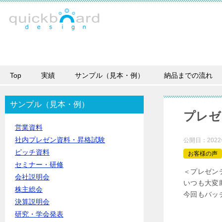
Top
実績
サンプル（見本・例）
納品までの流れ
サンプル（見本・例）
プレゼ
営業資料
社内プレゼン資料・昇格試験
公開日：
202
ピッチ資料
お客様の声
セミナー・研修
＜プレゼン
会社説明会
いつも大変
株主総会
今回もバッ
決算説明会
研究・学会発表