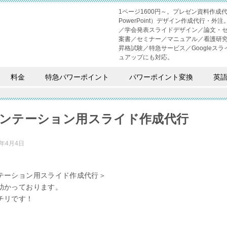
1ページ1600円～。プレゼン資料作
PowerPoint）デザイン作成代行
／学会発表スライドデザイン／論文・
案書／セミナー／マニュアル／看護研
昇格試験／特急サービス／Googleスライド
ュアップにも対応。
料金
特急パワーポイント
パワーポイント変換
英
ンテーション用スライド作成代行
2年4月4日
テーション用スライド作成代行＞
助かっております。
チリです！