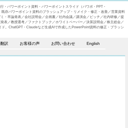
成代行・パワーポイント資料・パワーポイントスライド（パワポ・PPT・
・外注。既存パワーポイント資料のブラッシュアップ・リメイク・修正・改善／営業資料
ゼミ・卒論発表／会社説明会／企画書／社内会議／講演会／ピッチ／社内研修／提
究発表／教授選考／ファクトブック／ホワイトペーパー／決算説明会／株主総会／
。ChatGPT・Claudeなど生成AIで作成したPowerPoint資料の修正・ブラッシ
語翻訳
お客様の声
お問い合わせ
English