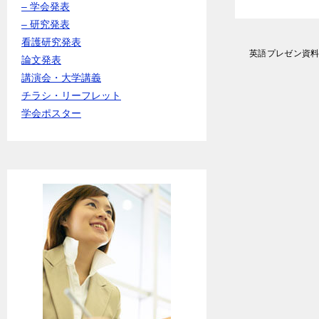
– 学会発表
– 研究発表
看護研究発表
投
英語プレゼン資
論文発表
稿
講演会・大学講義
ナ
ビ
チラシ・リーフレット
ゲ
学会ポスター
ー
シ
ョ
ン